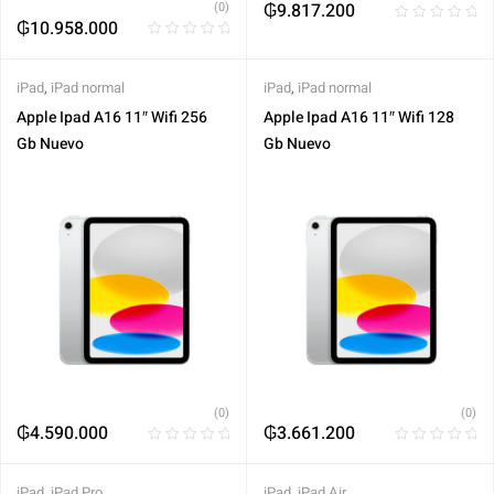
(0)
₲
9.817.200
₲
10.958.000
iPad
,
iPad normal
iPad
,
iPad normal
Apple Ipad A16 11″ Wifi 256
Apple Ipad A16 11″ Wifi 128
Gb Nuevo
Gb Nuevo
(0)
(0)
₲
4.590.000
₲
3.661.200
iPad
,
iPad Pro
iPad
,
iPad Air