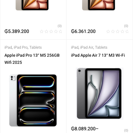
(0)
(0)
₲
5.389.200
₲
6.361.200
iPad
,
iPad Pro
,
Tablets
iPad
,
iPad Air
,
Tablets
Apple iPad Pro 13″ M5 256GB
iPad Apple Air 7 13″ M3 Wi-Fi
Wifi 2025
₲
8.089.200
–
(0)