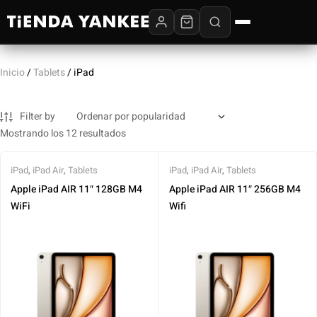
Inicio
/
Tablets
/ iPad
Filter by
Mostrando los 12 resultados
iPad
,
iPad Air
,
Tablets
iPad
,
iPad Air
,
Tablets
Apple iPad AIR 11″ 128GB M4
Apple iPad AIR 11″ 256GB M4
WiFi
Wifi