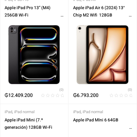
Apple iPad Pro 13” (M4)
Apple‎ iPad Air 6 (2024) 13″
256GB Wi-Fi‎ ‎ ‎ ‎ ‎ ‎ ‎ ‎ ‎ ‎ ‎ ‎ ‎ ‎ ‎ ‎ ‎ ‎ ‎ ‎ ‎ ‎ ‎ ‎ ‎ ‎ ‎ ‎ ‎ ‎ ‎ ‎ ‎ ‎ ‎ ‎ ‎ ‎ ‎
Chip M2 Wifi ‎ 128GB‎ ‎ ‎ ‎‎ ‎ ‎ ‎ ‎ ‎ ‎ ‎ ‎ ‎ ‎ ‎ ‎ ‎ ‎ ‎ ‎ ‎ ‎
‎ ‎ ‎ ‎ ‎ ‎ ‎ ‎ ‎ ‎ ‎ ‎ ‎ ‎ ‎ ‎ ‎ ‎ ‎ ‎ ‎ ‎ ‎ ‎ ‎ ‎ ‎ ‎ ‎ ‎ ‎ ‎ ‎ ‎ ‎ ‎ ‎ ‎ ‎ ‎ ‎ ‎ ‎ ‎ ‎ ‎ ‎ ‎ ‎ ‎ ‎ ‎ ‎ ‎ ‎ ‎
‎ ‎ ‎ ‎ ‎ ‎ ‎ ‎ ‎ ‎ ‎ ‎ ‎ ‎ ‎ ‎ ‎ ‎ ‎ ‎ ‎ ‎ ‎ ‎ ‎ ‎ ‎ ‎ ‎ ‎ ‎ ‎ ‎ ‎ ‎ ‎ ‎ ‎ ‎ ‎ ‎ ‎ ‎ ‎ ‎ ‎ ‎ ‎ ‎ ‎ ‎ ‎ ‎ ‎ ‎ ‎ ‎ ‎ ‎ ‎ ‎ ‎ ‎ ‎ ‎
‎ ‎ ‎ ‎ ‎ ‎ ‎ ‎ ‎ ‎ ‎ ‎ ‎ ‎ ‎ ‎ ‎ ‎ ‎ ‎ ‎ .
(0)
(0)
₲
12.409.200
₲
6.793.200
iPad
,
iPad normal
iPad
,
iPad normal
Apple iPad Mini (7.ª
Apple iPad MIni 6 64GB‎ ‎ ‎ ‎ ‎ ‎ ‎ ‎ ‎ ‎ ‎ ‎ ‎ ‎ ‎ ‎
generación) 128GB Wi-Fi
‎ ‎ ‎ ‎ ‎ ‎ ‎ ‎ ‎ ‎ ‎ ‎ ‎ ‎ ‎ ‎ ‎ ‎ ‎ ‎ ‎ ‎ ‎ ‎ ‎ ‎ ‎ ‎ ‎ ‎ ‎ ‎ ‎ ‎ ‎ ‎ ‎ ‎ ‎ ‎ ‎ ‎ ‎ ‎ ‎ ‎ ‎ ‎ ‎ ‎ ‎ ‎ ‎ ‎ ‎ ‎ ‎ ‎ ‎ ‎ ‎ ‎ ‎ ‎ ‎
‎ ‎ ‎ ‎ ‎ ‎ ‎ ‎ ‎ ‎ ‎ ‎ ‎ ‎