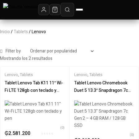
Inicio
/
Tablets
/ Lenovo
Filter by
Mostrando los 2 resultados
Lenovo
,
Tablets
Lenovo
,
Tablets
Tablet Lenovo Tab K11 11″ Wi-
Tablet Lenovo Chromebook
Fi LTE 128gb con teclado y
Duet 5 13.3″ Snapdragon 7c
pen
Gen 2 – 4 GB RAM / 128 GB
SSD
(0)
₲
2.581.200
(0)