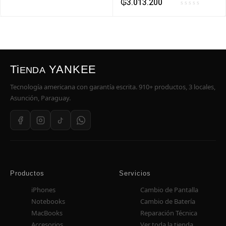
₲
3.013.200
Ti
YANKEE
ENDA
Tecnología americana con garantía escrita. 910+ productos, 3 locales,
Asunción, Paraguay.
Productos
Servicios
iPhones
Cambio de Pantalla
Notebooks
Cambio de Batería
MacBooks
Reparación Técnica
Accesorios
Ver toda la tienda