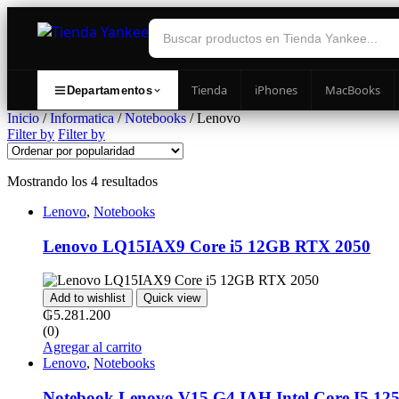
Tienda
iPhones
MacBooks
Departamentos
Inicio
/
Informatica
/
Notebooks
/ Lenovo
Filter by
Filter by
Mostrando los 4 resultados
Lenovo
,
Notebooks
Lenovo LQ15IAX9 Core i5 12GB RTX 2050
Add to wishlist
Quick view
₲
5.281.200
(0)
Agregar al carrito
Lenovo
,
Notebooks
Notebook Lenovo V15 G4 IAH Intel Core I5 