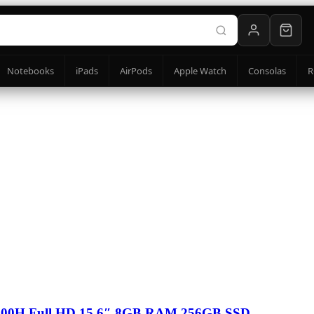
Notebooks
iPads
AirPods
Apple Watch
Consolas
R
12500H Full HD 15.6″ 8GB RAM 256GB SSD