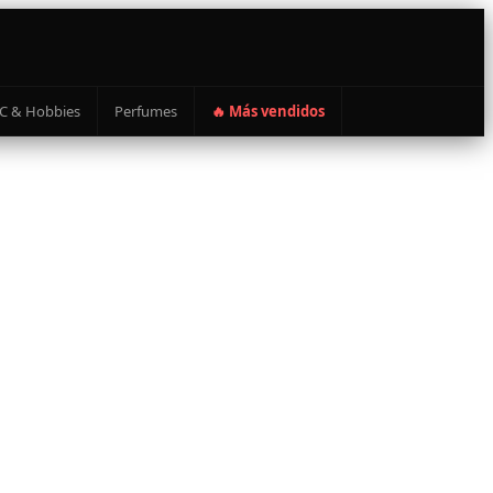
C & Hobbies
Perfumes
🔥 Más vendidos