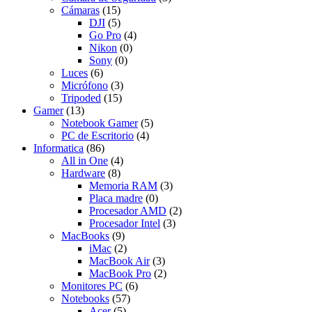
Cámaras
(15)
DJI
(5)
Go Pro
(4)
Nikon
(0)
Sony
(0)
Luces
(6)
Micrófono
(3)
Tripoded
(15)
Gamer
(13)
Notebook Gamer
(5)
PC de Escritorio
(4)
Informatica
(86)
All in One
(4)
Hardware
(8)
Memoria RAM
(3)
Placa madre
(0)
Procesador AMD
(2)
Procesador Intel
(3)
MacBooks
(9)
iMac
(2)
MacBook Air
(3)
MacBook Pro
(2)
Monitores PC
(6)
Notebooks
(57)
Acer
(5)