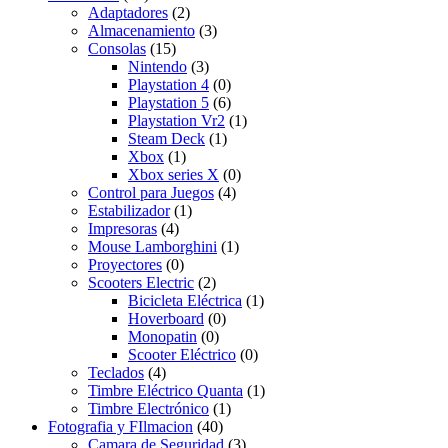
Adaptadores
(2)
Almacenamiento
(3)
Consolas
(15)
Nintendo
(3)
Playstation 4
(0)
Playstation 5
(6)
Playstation Vr2
(1)
Steam Deck
(1)
Xbox
(1)
Xbox series X
(0)
Control para Juegos
(4)
Estabilizador
(1)
Impresoras
(4)
Mouse Lamborghini
(1)
Proyectores
(0)
Scooters Electric
(2)
Bicicleta Eléctrica
(1)
Hoverboard
(0)
Monopatin
(0)
Scooter Eléctrico
(0)
Teclados
(4)
Timbre Eléctrico Quanta
(1)
Timbre Electrónico
(1)
Fotografia y FIlmacion
(40)
Camara de Seguridad
(3)