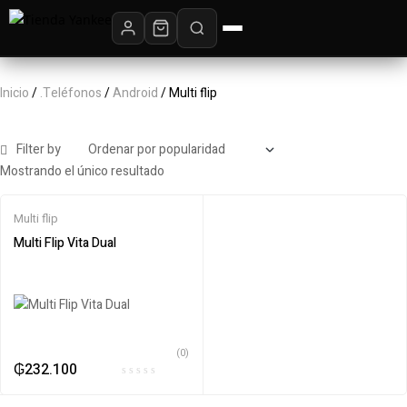
Inicio
/
.Teléfonos
/
Android
/ Multi flip
Filter by
Mostrando el único resultado
Multi flip
Multi Flip Vita Dual ‎ ‎ ‎ ‎ ‎ ‎ ‎ ‎ ‎ ‎ ‎ ‎ ‎ ‎ ‎ ‎ ‎ ‎ ‎ ‎ ‎ ‎ ‎ ‎ ‎ ‎
‎ ‎ ‎ ‎ ‎ ‎ ‎ ‎ ‎ ‎ ‎ ‎ ‎ ‎ ‎ ‎ ‎ ‎ ‎ ‎ ‎ ‎ ‎ ‎ ‎ ‎ ‎ ‎ ‎ ‎ ‎ ‎ ‎ ‎ ‎ ‎ ‎ ‎ ‎ ‎ ‎ ‎
(0)
₲
232.100