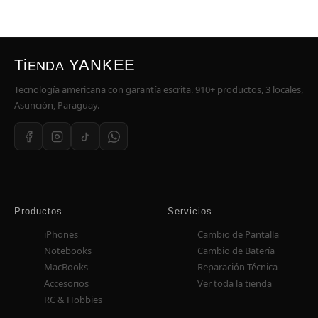
Ti
YANKEE
ENDA
Tecnología americana con garantía escrita. 910+ productos, 3 locales,
Asunción, Paraguay.
Productos
Servicios
iPhones
Cambio de Pantalla
Notebooks
Cambio de Batería
MacBooks
Reparación Técnica
Accesorios
Ver toda la tienda
RC & Hobbies