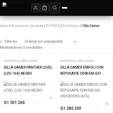
Inicio
/
Accesorios Generales
/
OTROS
/
Escritorios
/ Silla Gamer
Filter by
Mostrando los 5 resultados
Escritorios
,
Silla Gamer
Escritorios
,
Silla Gamer
SILLA GAMER PANTHER LEVEL
SILLA GAMER EMPOLI CON
(LVS-164)-NEGRO
REPOSAPIE ODIN EM-G01
(HESX0090)-AZUL
(0)
₲
1.501.200
(0)
₲
1.285.200