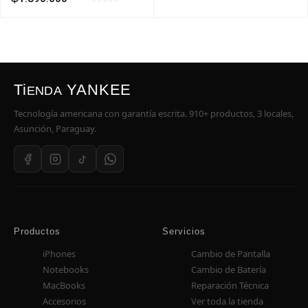
Ti
YANKEE
ENDA
Tecnología americana con garantía escrita. 910+ productos, 3 locales,
Asunción, Paraguay.
Productos
Servicios
iPhones
Cambio de Pantalla
Notebooks
Cambio de Batería
MacBooks
Reparación Técnica
Accesorios
Ver toda la tienda