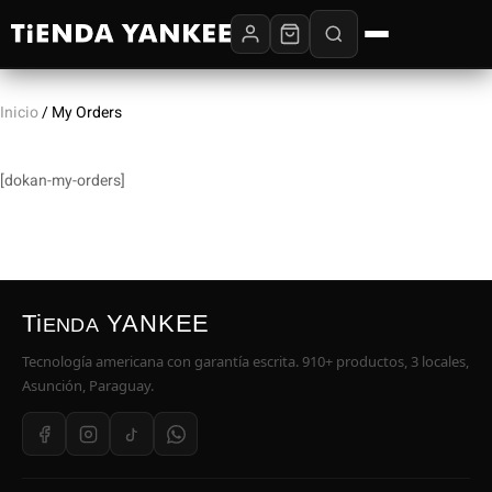
Inicio
/ My Orders
[dokan-my-orders]
Ti
YANKEE
ENDA
Tecnología americana con garantía escrita. 910+ productos, 3 locales,
Asunción, Paraguay.