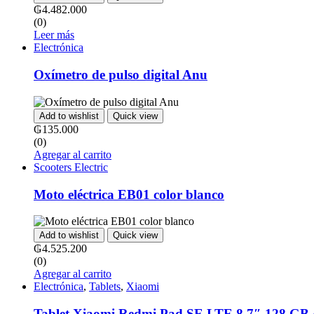
₲
4.482.000
(0)
Leer más
Electrónica
Oxímetro de pulso digital Anu
Add to wishlist
Quick view
₲
135.000
(0)
Agregar al carrito
Scooters Electric
Moto eléctrica EB01 color blanco
Add to wishlist
Quick view
₲
4.525.200
(0)
Agregar al carrito
Electrónica
,
Tablets
,
Xiaomi
Tablet Xiaomi Redmi Pad SE LTE 8.7″ 128 GB