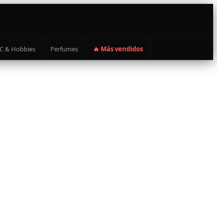
C & Hobbies
Perfumes
🔥 Más vendidos