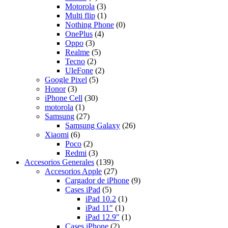
Motorola
(3)
Multi flip
(1)
Nothing Phone
(0)
OnePlus
(4)
Oppo
(3)
Realme
(5)
Tecno
(2)
UleFone
(2)
Google Pixel
(5)
Honor
(3)
iPhone Cell
(30)
motorola
(1)
Samsung
(27)
Samsung Galaxy
(26)
Xiaomi
(6)
Poco
(2)
Redmi
(3)
Accesorios Generales
(139)
Accesorios Apple
(27)
Cargador de iPhone
(9)
Cases iPad
(5)
iPad 10.2
(1)
iPad 11"
(1)
iPad 12.9"
(1)
Cases iPhone
(2)