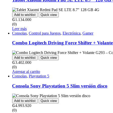
Add to wishlist
Quick view
₲
1.134.000
(0)
Leer más
Consolas
,
Control para Juegos
,
Electrónica
,
Gamer
Combo Logitech Driving Force Shifter + Volan
Add to wishlist
Quick view
₲
3.402.000
(0)
Agregar al carrito
Consolas
,
Playstation 5
Consola Sony Playstation 5 Slim versión disco
Add to wishlist
Quick view
₲
4.993.920
(0)