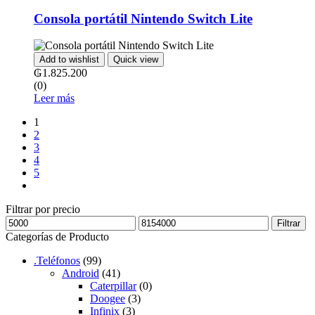
Consola portátil Nintendo Switch Lite
Add to wishlist
Quick view
₲
1.825.200
(0)
Leer más
1
2
3
4
5
Próximo
Filtrar por precio
Precio
Precio
Filtrar
mínimo
máximo
Categorías de Producto
.Teléfonos
(99)
Android
(41)
Caterpillar
(0)
Doogee
(3)
Infinix
(3)