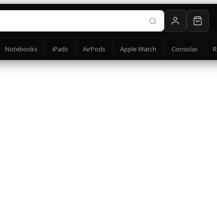
Notebooks
iPads
AirPods
Apple Watch
Consolas
R