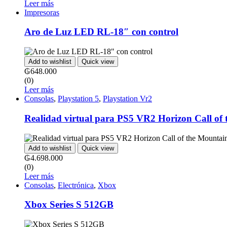
Leer más
Impresoras
Aro de Luz LED RL-18″ con control
Add to wishlist
Quick view
₲
648.000
(0)
Leer más
Consolas
,
Playstation 5
,
Playstation Vr2
Realidad virtual para PS5 VR2 Horizon Call of
Add to wishlist
Quick view
₲
4.698.000
(0)
Leer más
Consolas
,
Electrónica
,
Xbox
Xbox Series S 512GB