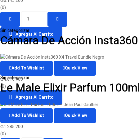
₲
6.145.200
(0)
Quantity
Sin categorizar
Agregar Al Carrito
Cámara De Acción Insta360
Add To Wishlist
Quick View
Sin categorizar
₲
4.816.100
Le Male Elixir Parfum 100ml
(0)
Agregar Al Carrito
Add To Wishlist
Quick View
₲
1.285.200
(0)