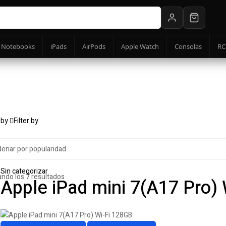
Notebooks
iPads
AirPods
Apple Watch
Consolas
RC
 by
Filter by
Sin categorizar
Ordenado
ndo los 7 resultados
Apple iPad mini 7(A17 Pro)
por
popularidad