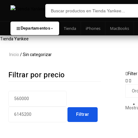
Tienda
iPhones
MacBooks
Departamentos
Tienda Yankee
Inicio
/ Sin categorizar
Filtrar por precio
Filter
Precio
Precio
mínimo
máximo
Mostra
Filtrar