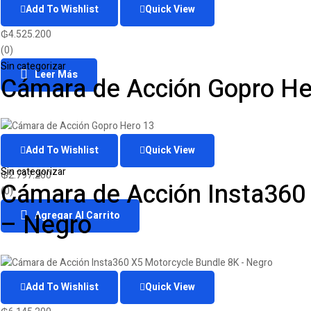
Add To Wishlist
Quick View
₲
4.525.200
(0)
Sin categorizar
Leer Más
Cámara de Acción Gopro He
Add To Wishlist
Quick View
Sin categorizar
₲
2.797.200
Cámara de Acción Insta360
(0)
– Negro
Agregar Al Carrito
Add To Wishlist
Quick View