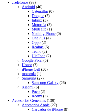
.Teléfonos
(98)
Android
(40)
Caterpillar
(0)
Doogee
(3)
Infinix
(3)
Motorola
(3)
Multi flip
(1)
Nothing Phone
(0)
OnePlus
(4)
Oppo
(2)
Realme
(5)
Tecno
(2)
UleFone
(2)
Google Pixel
(5)
Honor
(3)
iPhone Cell
(30)
motorola
(1)
Samsung
(27)
Samsung Galaxy
(26)
Xiaomi
(6)
Poco
(2)
Redmi
(3)
Accesorios Generales
(139)
Accesorios Apple
(27)
Cargador de iPhone
(9)