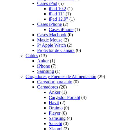
Cases iPad
(5)
iPad 10.2
(1)
iPad 11"
(1)
iPad 12.9"
(1)
Cases iPhone
(2)
Cases iPhone
(1)
Cases Macbook
(0)
Magic Mouse
(2)
P/ Apple Watch
(2)
Protector de Cámara
(0)
Cables
(13)
Anker
(1)
iPhone
(7)
Samsung
(1)
Cargadores y Fuentes de Alimentación
(29)
Cargador para auto
(0)
Cargadores
(20)
Anker
(1)
Cargador Portatil
(4)
Havit
(2)
Oraimo
(0)
Player
(0)
Samsung
(4)
Satechi
(0)
Xiaomi
(2)