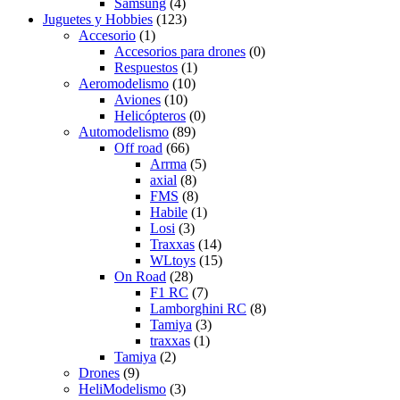
Samsung
(4)
Juguetes y Hobbies
(123)
Accesorio
(1)
Accesorios para drones
(0)
Respuestos
(1)
Aeromodelismo
(10)
Aviones
(10)
Helicópteros
(0)
Automodelismo
(89)
Off road
(66)
Arrma
(5)
axial
(8)
FMS
(8)
Habile
(1)
Losi
(3)
Traxxas
(14)
WLtoys
(15)
On Road
(28)
F1 RC
(7)
Lamborghini RC
(8)
Tamiya
(3)
traxxas
(1)
Tamiya
(2)
Drones
(9)
HeliModelismo
(3)