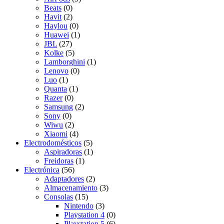
Beats
(0)
Havit
(2)
Haylou
(0)
Huawei
(1)
JBL
(27)
Kolke
(5)
Lamborghini
(1)
Lenovo
(0)
Luo
(1)
Quanta
(1)
Razer
(0)
Samsung
(2)
Sony
(0)
Wiwu
(2)
Xiaomi
(4)
Electrodomésticos
(5)
Aspiradoras
(1)
Freidoras
(1)
Electrónica
(56)
Adaptadores
(2)
Almacenamiento
(3)
Consolas
(15)
Nintendo
(3)
Playstation 4
(0)
Playstation 5
(6)