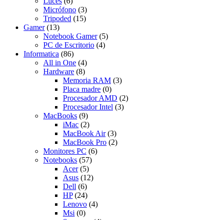
Luces
(6)
Micrófono
(3)
Tripoded
(15)
Gamer
(13)
Notebook Gamer
(5)
PC de Escritorio
(4)
Informatica
(86)
All in One
(4)
Hardware
(8)
Memoria RAM
(3)
Placa madre
(0)
Procesador AMD
(2)
Procesador Intel
(3)
MacBooks
(9)
iMac
(2)
MacBook Air
(3)
MacBook Pro
(2)
Monitores PC
(6)
Notebooks
(57)
Acer
(5)
Asus
(12)
Dell
(6)
HP
(24)
Lenovo
(4)
Msi
(0)