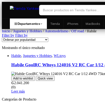
Tienda
iPhones
MacBooks
Departamentos
Inicio
/
Juguetes y Hobbies
/
Automodelismo
/
Off road
/ Habile
Filter by
Filter by
Mostrando el único resultado
Habile
,
Juguetes y Hobbies
,
WLtoys
Habile GoolRC Wltoys 124016 V2 RC Car 1/12 4WD 75km/h‎ ‎ ‎ ‎ ‎ ‎ ‎ ‎ ‎ ‎ ‎ ‎ ‎ ‎ ‎ ‎ ‎ ‎
Add to wishlist
Quick view
₲
2.041.200
(0)
Leer más
Categorías de Producto