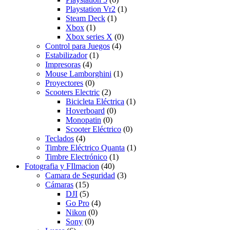
Playstation Vr2
(1)
Steam Deck
(1)
Xbox
(1)
Xbox series X
(0)
Control para Juegos
(4)
Estabilizador
(1)
Impresoras
(4)
Mouse Lamborghini
(1)
Proyectores
(0)
Scooters Electric
(2)
Bicicleta Eléctrica
(1)
Hoverboard
(0)
Monopatin
(0)
Scooter Eléctrico
(0)
Teclados
(4)
Timbre Eléctrico Quanta
(1)
Timbre Electrónico
(1)
Fotografia y FIlmacion
(40)
Camara de Seguridad
(3)
Cámaras
(15)
DJI
(5)
Go Pro
(4)
Nikon
(0)
Sony
(0)