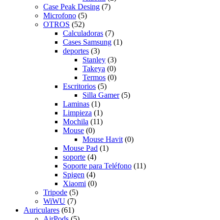
Case Peak Desing
(7)
Microfono
(5)
OTROS
(52)
Calculadoras
(7)
Cases Samsung
(1)
deportes
(3)
Stanley
(3)
Takeya
(0)
Termos
(0)
Escritorios
(5)
Silla Gamer
(5)
Laminas
(1)
Limpieza
(1)
Mochila
(11)
Mouse
(0)
Mouse Havit
(0)
Mouse Pad
(1)
soporte
(4)
Soporte para Teléfono
(11)
Spigen
(4)
Xiaomi
(0)
Tripode
(5)
WiWU
(7)
Auriculares
(61)
AirPods
(5)