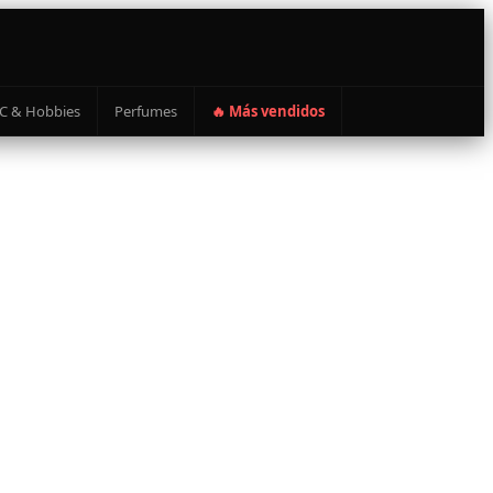
C & Hobbies
Perfumes
🔥 Más vendidos