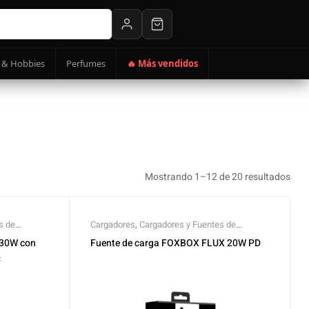
 & Hobbies
Perfumes
🔥 Más vendidos
Mostrando 1–12 de 20 resultados
s de
Cargadores
,
Cargadores y Fuentes de
Alimentación
30W con
Fuente de carga FOXBOX FLUX 20W PD
C