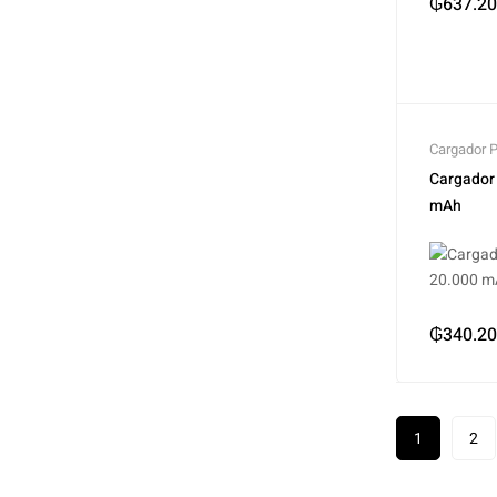
₲
637.2
Cargador Po
Fuentes d
Cargador 
mAh
₲
340.2
1
2