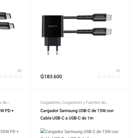
(0)
(0)
₲
183.600
s de
Cargadores
,
Cargadores y Fuentes de
Alimentación
,
Samsung
0W PD +
Cargador Samsung USB-C de 15W con
Cable USB-C a USB-C de 1m