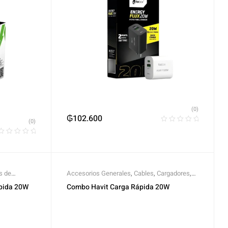
(0)
₲
102.600
(0)
s de
Accesorios Generales
,
Cables
,
Cargadores
,
Cargadores y Fuentes de Alimentación
,
Havit
pida 20W
Combo Havit Carga Rápida 20W