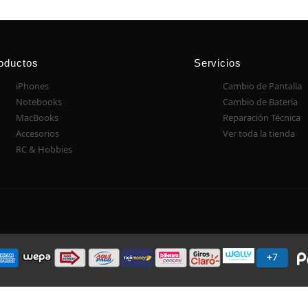
oductos
Servicios
iPhones
Cambio de Pantalla
Notebooks
Cambio de Batería
MacBooks
Reparación Técnica
Accesorios
Ver toda la tienda
RC & Hobbies