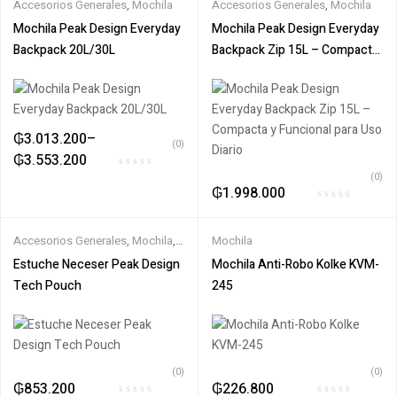
Accesorios Generales
,
Mochila
Accesorios Generales
,
Mochila
Mochila Peak Design Everyday
Mochila Peak Design Everyday
Backpack 20L/30L
Backpack Zip 15L – Compacta
y Funcional para Uso Diario
₲
3.013.200
–
(0)
₲
3.553.200
(0)
₲
1.998.000
Accesorios Generales
,
Mochila
,
Mochila
OTROS
Estuche Neceser Peak Design
Mochila Anti-Robo Kolke KVM-
Tech Pouch
245
(0)
(0)
₲
853.200
₲
226.800