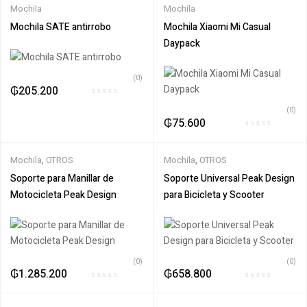
Mochila
Mochila
Mochila SATE antirrobo
Mochila Xiaomi Mi Casual
Daypack
(0)
₲
205.200
(0)
₲
75.600
Mochila
,
OTROS
Mochila
,
OTROS
Soporte para Manillar de
Soporte Universal Peak Design
Motocicleta Peak Design
para Bicicleta y Scooter
(0)
(0)
₲
1.285.200
₲
658.800