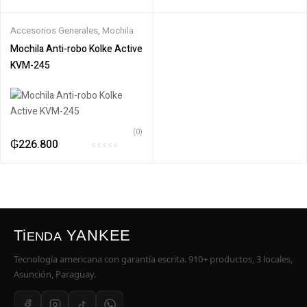
Accesorios Generales
,
Mochila
Mochila Anti-robo Kolke Active
KVM-245
(0)
₲
226.800
Ti
YANKEE
ENDA
Tecnología americana con garantía escrita. 910+ productos, 3 locales,
Asunción, Paraguay.