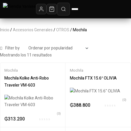
Inicio
/
Accesorios Generales
/
OTROS
/ Mochila
Filter by
Mostrando los 11 resultados
Mochila
Mochila
Mochila Kolke Anti-Robo
Mochila FTX 15.6″ OLIVIA
Traveler VM-603
(0)
₲
388.800
(0)
₲
313.200