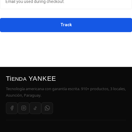
Track
Ti
YANKEE
ENDA
Tecnología americana con garantía escrita. 910+ productos, 3 locales,
Asunción, Paraguay.