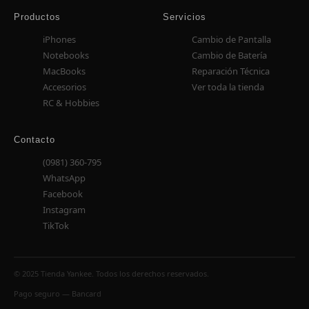
Productos
Servicios
iPhones
Cambio de Pantalla
Notebooks
Cambio de Batería
MacBooks
Reparación Técnica
Accesorios
Ver toda la tienda
RC & Hobbies
Contacto
(0981) 360-795
WhatsApp
Facebook
Instagram
TikTok
© 2025 Tienda Yankee. Todos los derechos reservados.
Pago seguro — Bancard