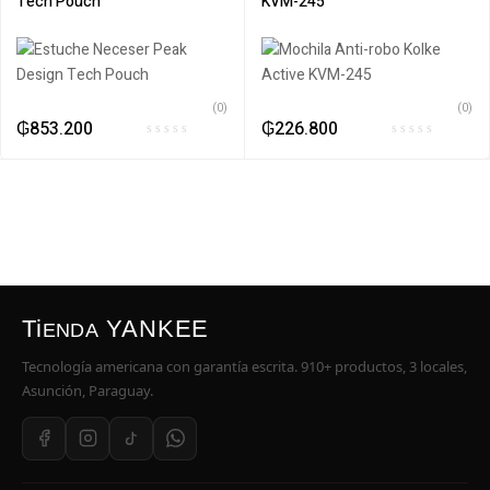
Tech Pouch
KVM-245
(0)
(0)
₲
853.200
₲
226.800
Ti
YANKEE
ENDA
Tecnología americana con garantía escrita. 910+ productos, 3 locales,
Asunción, Paraguay.