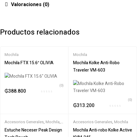
Valoraciones (0)
Productos relacionados
Mochila
Mochila
Mochila FTX 15.6″ OLIVIA
Mochila Kolke Anti-Robo
Traveler VM-603
(0)
₲
388.800
(0)
₲
313.200
Accesorios Generales
,
Mochila
,
Accesorios Generales
,
Mochila
OTROS
Estuche Neceser Peak Design
Mochila Anti-robo Kolke Active