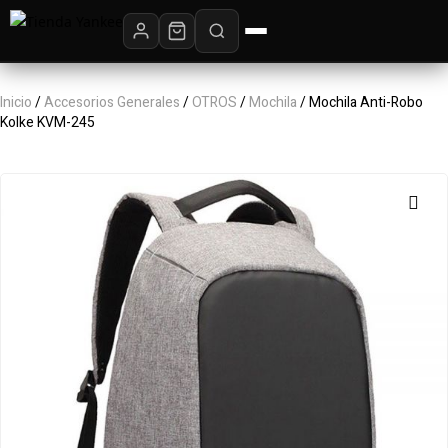
Inicio
/
Accesorios Generales
/
OTROS
/
Mochila
/ Mochila Anti-Robo
Kolke KVM-245