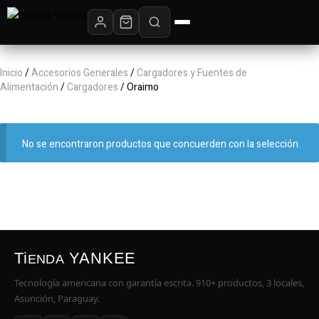
Inicio
/
Accesorios Generales
/
Cargadores y Fuentes de
Alimentación
/
Cargadores
/ Oraimo
No se encontraron productos que concuerden con la selección.
Ti
YANKEE
ENDA
Tecnología americana con garantía escrita. 910+ productos, 3 locales,
Asunción, Paraguay.