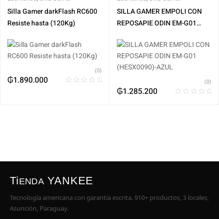
Silla Gamer darkFlash RC600
SILLA GAMER EMPOLI CON
Resiste hasta (120Kg)
REPOSAPIE ODIN EM-G01
(HESX0090)-AZUL
(0)
₲
1.890.000
(0)
₲
1.285.200
Ti
YANKEE
ENDA
Tecnología americana con garantía escrita. 910+ productos, 3 locales,
Asunción, Paraguay.