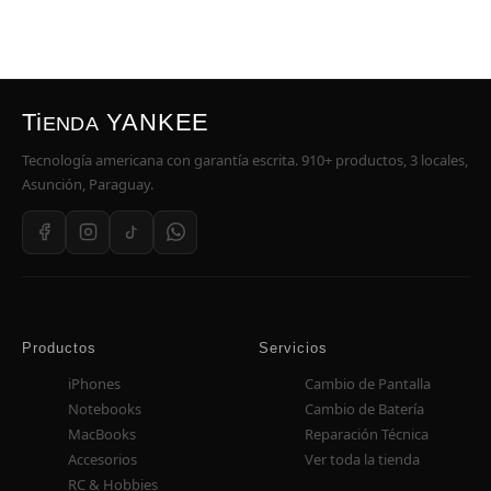
Ti
YANKEE
ENDA
Tecnología americana con garantía escrita. 910+ productos, 3 locales,
Asunción, Paraguay.
Productos
Servicios
iPhones
Cambio de Pantalla
Notebooks
Cambio de Batería
MacBooks
Reparación Técnica
Accesorios
Ver toda la tienda
RC & Hobbies