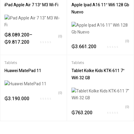
iPad Apple Air 7 13″ M3 Wi-Fi
Apple Ipad A16 11″ Wifi 128 Gb
Nuevo
₲
8.089.200
–
(0)
₲
9.817.200
(0)
₲
3.661.200
Tablets
Tablets
Huawei MatePad 11
Tablet Kolke Kids KTK-611 7″
Wifi 32 GB
(0)
₲
3.190.000
(0)
₲
763.200