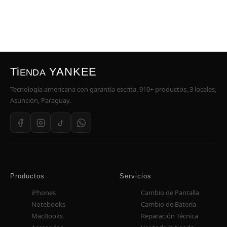
Ti
YANKEE
ENDA
Tecnología americana con garantía escrita. 910+ productos, 3 locales,
Asunción, Paraguay.
Productos
Servicios
iPhones
Cambio de Pantalla
Notebooks
Cambio de Batería
MacBooks
Reparación Técnica