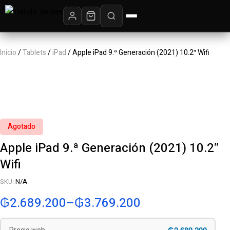
Inicio
/
Tablets
/
iPad
/ Apple iPad 9.ª Generación (2021) 10.2″ Wifi
Agotado
Apple iPad 9.ª Generación (2021) 10.2″
Wifi
SKU:
N/A
₲
2.689.200
–
₲
3.769.200
₲2.689.200