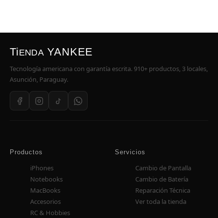
Ti
YANKEE
ENDA
Tecnología americana con garantía escrita. 910+ productos, 3 locales,
Asunción, Paraguay.
Productos
Servicios
iPhones
Cambio de Pantalla
Notebooks
Cambio de Batería
MacBooks
Reparación Técnica
Accesorios
Ver toda la tienda
RC & Hobbies