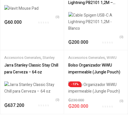
Lightning PB2101 1,2M –
Blanco
(0)
₲
60.000
(0)
₲
200.000
Accesorios Generales
,
Stanley
Accesorios Generales
,
WiWU
Jarra Stanley Classic Stay Chill
Bolso Organizador WiWU
para Cerveza – 64 oz
impermeable (Jungle Pouch)
-13%
(0)
₲
230.000
(0)
₲
637.200
₲
200.000