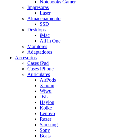
Notebooks Gamer
Impresoras
Láser
Almacenamiento
SSD
Desktops
iMac
All in One
Monitores
Adaptadores
Accesorios
Cases iPad
Cases iPhone
Auriculares
AirPods
Xiaomi
Wiwu
JBL
Haylou
Kolke
Lenovo
Razer
Samsung
Sony
Beats