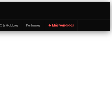
C & Hobbies
Perfumes
🔥 Más vendidos