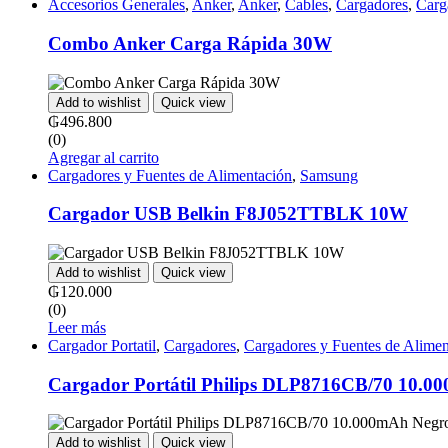
Accesorios Generales
,
Anker
,
Anker
,
Cables
,
Cargadores
,
Carg
Combo Anker Carga Rápida 30W
Add to wishlist
Quick view
₲
496.800
(0)
Agregar al carrito
Cargadores y Fuentes de Alimentación
,
Samsung
Cargador USB Belkin F8J052TTBLK 10W
Add to wishlist
Quick view
₲
120.000
(0)
Leer más
Cargador Portatil
,
Cargadores
,
Cargadores y Fuentes de Alimen
Cargador Portátil Philips DLP8716CB/70 10.0
Add to wishlist
Quick view