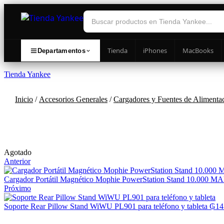
Tienda
iPhones
MacBooks
Departamentos
Tienda Yankee
Inicio
/
Accesorios Generales
/
Cargadores y Fuentes de Alimenta
Availability:
Agotado
Anterior
Cargador Portátil Magnético Mophie PowerStation Stand 10.000 MA
Próximo
Soporte Rear Pillow Stand WiWU PL901 para teléfono y tableta
₲
14