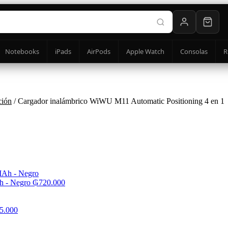
Notebooks
iPads
AirPods
Apple Watch
Consolas
R
ción
/ Cargador inalámbrico WiWU M11 Automatic Positioning 4 en 1
h - Negro
₲
720.000
5.000