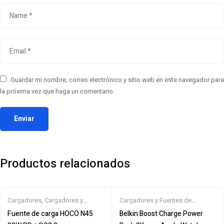
Guardar mi nombre, correo electrónico y sitio web en este navegador para
la próxima vez que haga un comentario.
Productos relacionados
Cargadores
,
Cargadores y
Cargadores y Fuentes de
Fuentes de Alimentación
Alimentación
,
P/ Apple Watch
Fuente de carga HOCO N45
Belkin Boost Charge Power