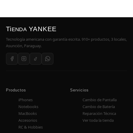
Ti
YANKEE
ENDA
Tecnología americana con garantía escrita. 910+ productos, 3 locales,
Asunción, Paraguay.
Productos
Servicios
iPhones
Cambio de Pantalla
Notebooks
Cambio de Batería
MacBooks
Reparación Técnica
Accesorios
Ver toda la tienda
RC & Hobbies