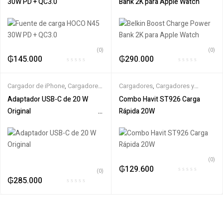
30W PD + QC3.0
Bank 2K para Apple Watch
(0)
(0)
₲
145.000
₲
290.000
Cargador de iPhone
,
Cargadores
Cargadores
,
Cargadores y
y Fuentes de Alimentación
Fuentes de Alimentación
,
Havit
Adaptador USB-C de 20 W
Combo Havit ST926 Carga
Original ‎ ‎ ‎ ‎ ‎ ‎ ‎ ‎ ‎ ‎ ‎ ‎ ‎ ‎ ‎ ‎ ‎ ‎ ‎ ‎ ‎ ‎ ‎ ‎ ‎ ‎ ‎ ‎ ‎ ‎ ‎ ‎ ‎ ‎ ‎ ‎ ‎ ‎ ‎ ‎ ‎ ‎ ‎ ‎ ‎ ‎ ‎ ‎
Rápida 20W
‎ ‎ ‎ ‎ ‎ ‎ ‎ ‎ ‎ ‎ ‎ ‎ ‎ ‎ ‎ ‎ ‎ ‎ ‎ ‎
(0)
₲
129.600
(0)
₲
285.000