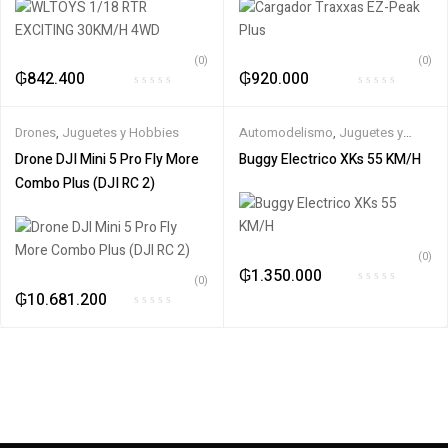
(0)
(0)
₲
842.400
₲
920.000
Drones
,
Juguetes y Hobbies
Automodelismo
,
Juguetes y
Hobbies
,
Off road
,
WLtoys
Drone DJI Mini 5 Pro Fly More
Buggy Electrico XKs 55 KM/H
Combo Plus (DJI RC 2)
(0)
₲
1.350.000
(0)
₲
10.681.200