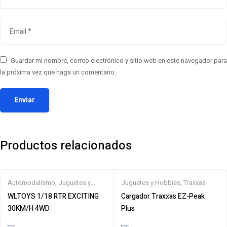
Guardar mi nombre, correo electrónico y sitio web en este navegador para
la próxima vez que haga un comentario.
Productos relacionados
Automodelismo
,
Juguetes y
Juguetes y Hobbies
,
Traxxas
Hobbies
,
Off road
,
WLtoys
WLTOYS 1/18 RTR EXCITING
Cargador Traxxas EZ-Peak
30KM/H 4WD
Plus