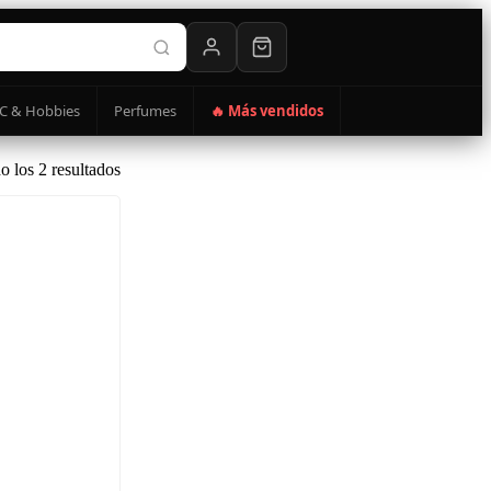
C & Hobbies
Perfumes
🔥 Más vendidos
 los 2 resultados