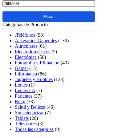
Filtrar
Categorías de Producto
.Teléfonos
(98)
Accesorios Generales
(139)
Auriculares
(61)
Electrodomésticos
(5)
Electrónica
(56)
Fotografia y FIlmacion
(40)
Gamer
(13)
Informatica
(86)
Juguetes y Hobbies
(123)
Lentes
(1)
Lentes I.A
(1)
Parlantes
(37)
Reloj
(33)
Salud y Belleza
(46)
Sin categorizar
(7)
Tablets
(26)
Televisores
(3)
Todas las categorias
(0)