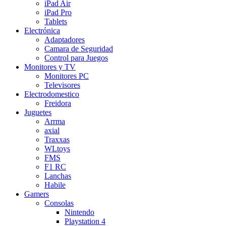
iPad Air
iPad Pro
Tablets
Electrónica
Adaptadores
Camara de Seguridad
Control para Juegos
Monitores y TV
Monitores PC
Televisores
Electrodomestico
Freidora
Juguetes
Arrma
axial
Traxxas
WLtoys
FMS
F1 RC
Lanchas
Habile
Gamers
Consolas
Nintendo
Playstation 4