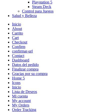
Playstation 5
Steam Deck
Control para Juegos
Salud y Belleza
Inicio
About
Carrito
Cart
Checkout
Confirm
confirmar-url
Contact
Dashboard
Datos del pedido
Finalizar compra
Gracias por su compra
Home 5
Icons
Inicio
Lista de Deseos
Mi cuenta
My account
My Orders
Order Tracking