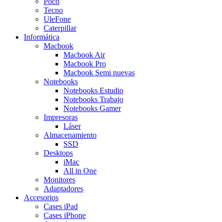
Poco
Tecno
UleFone
Caterpillar
Informática
Macbook
Macbook Air
Macbook Pro
Macbook Semi nuevas
Notebooks
Notebooks Estudio
Notebooks Trabajo
Notebooks Gamer
Impresoras
Láser
Almacenamiento
SSD
Desktops
iMac
All in One
Monitores
Adaptadores
Accesorios
Cases iPad
Cases iPhone