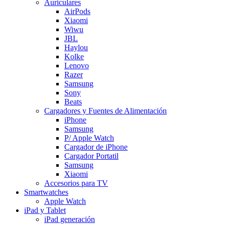
Auriculares
AirPods
Xiaomi
Wiwu
JBL
Haylou
Kolke
Lenovo
Razer
Samsung
Sony
Beats
Cargadores y Fuentes de Alimentación
iPhone
Samsung
P/ Apple Watch
Cargador de iPhone
Cargador Portatil
Samsung
Xiaomi
Accesorios para TV
Smartwatches
Apple Watch
iPad y Tablet
iPad generación