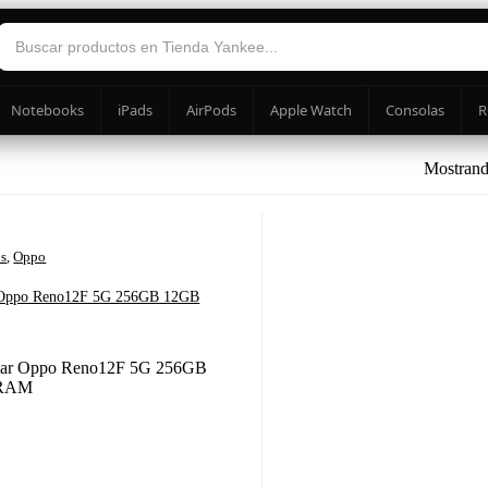
Notebooks
iPads
AirPods
Apple Watch
Consolas
R
Mostrando
os
,
Oppo
 Oppo Reno12F 5G 256GB 12GB