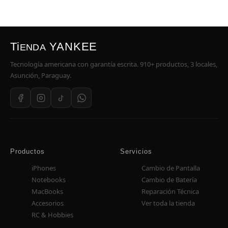
Ti
YANKEE
ENDA
Tecnología americana con garantía escrita. 910+ productos, 3 locales,
Asunción, Paraguay.
Productos
Servicios
iPhones
Cambio de Pantalla
Notebooks
Cambio de Batería
MacBooks
Reparación Técnica
Accesorios
Ver toda la tienda
RC & Hobbies