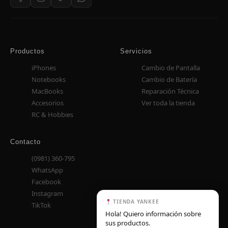
Productos
Servicios
iPhones
Cambio de Pantalla
Notebooks
Cambio de Batería
MacBooks
Reparación Técnica
Accesorios
Ver toda la tienda
RC & Hobbies
Contacto
(0981) 360-795
WhatsApp
Facebook
Instagram
TIENDA YANKEE
TikTok
Hola! Quiero información sobre
sus productos.