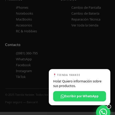
iPhones
Cambio de Pantalla
Notebooks
Cambio de Batería
MacBooks
Reparación Técnica
Accesorios
Ver toda la tienda
RC & Hobbies
Contacto
(0981) 360-795
WhatsApp
Facebook
Instagram
TIENDA YANKEE
TikTok
Hola! Quiero información sobre
sus productos.
© 2025 Tienda Yankee. Todos los derechos reservados.
Escribir por WhatsApp
Pago seguro — Bancard
1