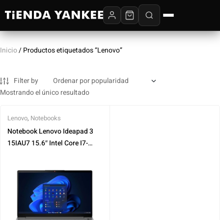
Inicio
/ Productos etiquetados “Lenovo”
Filter by
Mostrando el único resultado
Lenovo
,
Notebooks
Notebook Lenovo Ideapad 3
15IAU7 15.6″ Intel Core I7-
1255U 8 GB DDR4 512 GB SSD.