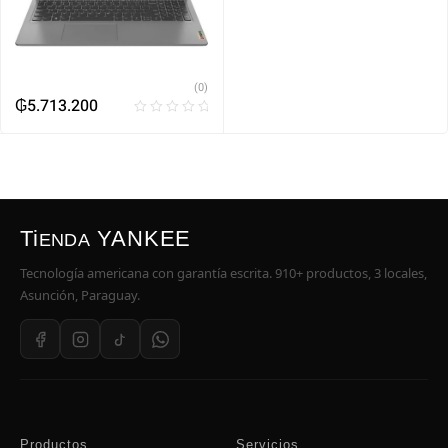
(0)
₲
5.713.200
Ti
YANKEE
ENDA
Tecnología americana con garantía escrita. 910+ productos, 3 locales,
Asunción, Paraguay.
Productos
Servicios