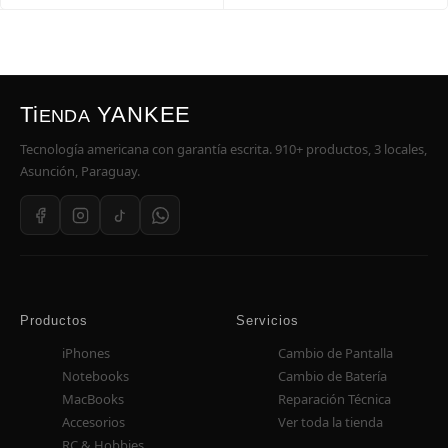
Ti
YANKEE
ENDA
Tecnología americana con garantía escrita. 910+ productos, 3 locales,
Asunción, Paraguay.
Productos
Servicios
iPhones
Cambio de Pantalla
Notebooks
Cambio de Batería
MacBooks
Reparación Técnica
Accesorios
Ver toda la tienda
RC & Hobbies