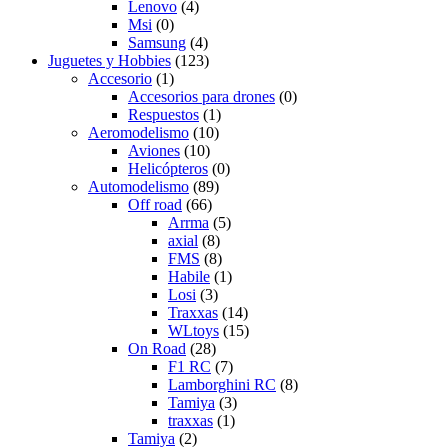
Lenovo
(4)
Msi
(0)
Samsung
(4)
Juguetes y Hobbies
(123)
Accesorio
(1)
Accesorios para drones
(0)
Respuestos
(1)
Aeromodelismo
(10)
Aviones
(10)
Helicópteros
(0)
Automodelismo
(89)
Off road
(66)
Arrma
(5)
axial
(8)
FMS
(8)
Habile
(1)
Losi
(3)
Traxxas
(14)
WLtoys
(15)
On Road
(28)
F1 RC
(7)
Lamborghini RC
(8)
Tamiya
(3)
traxxas
(1)
Tamiya
(2)