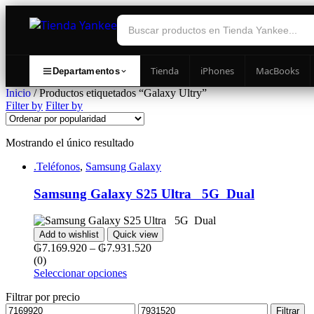
Tienda
iPhones
MacBooks
Departamentos
Inicio
/ Productos etiquetados “Galaxy Ultry”
Filter by
Filter by
Mostrando el único resultado
.Teléfonos
,
Samsung Galaxy
Samsung Galaxy S25 Ultra ‎ ‎ 5G ‎ Dual
Add to wishlist
Quick view
₲
7.169.920
–
₲
7.931.520
(0)
Seleccionar opciones
Filtrar por precio
Filtrar