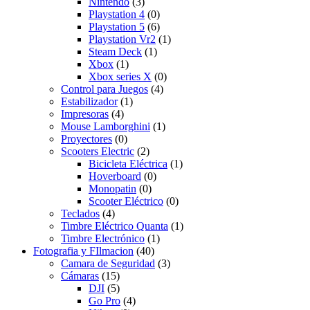
Nintendo
(3)
Playstation 4
(0)
Playstation 5
(6)
Playstation Vr2
(1)
Steam Deck
(1)
Xbox
(1)
Xbox series X
(0)
Control para Juegos
(4)
Estabilizador
(1)
Impresoras
(4)
Mouse Lamborghini
(1)
Proyectores
(0)
Scooters Electric
(2)
Bicicleta Eléctrica
(1)
Hoverboard
(0)
Monopatin
(0)
Scooter Eléctrico
(0)
Teclados
(4)
Timbre Eléctrico Quanta
(1)
Timbre Electrónico
(1)
Fotografia y FIlmacion
(40)
Camara de Seguridad
(3)
Cámaras
(15)
DJI
(5)
Go Pro
(4)