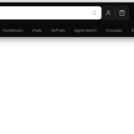
Notebooks
iPads
AirPods
Apple Watch
Consolas
R