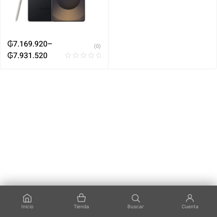
₲
7.169.920
–
(0)
₲
7.931.520
Inicio
Tienda
Buscar
Cuenta