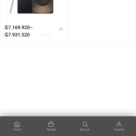
₲
7.169.920
–
(0)
₲
7.931.520
Inicio
Tienda
Buscar
Cuenta