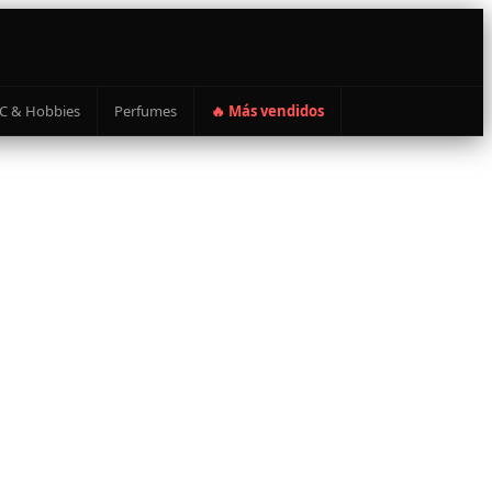
C & Hobbies
Perfumes
🔥 Más vendidos