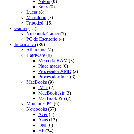
Nikon
(0)
Sony
(0)
Luces
(6)
Micrófono
(3)
Tripoded
(15)
Gamer
(13)
Notebook Gamer
(5)
PC de Escritorio
(4)
Informatica
(86)
All in One
(4)
Hardware
(8)
Memoria RAM
(3)
Placa madre
(0)
Procesador AMD
(2)
Procesador Intel
(3)
MacBooks
(9)
iMac
(2)
MacBook Air
(3)
MacBook Pro
(2)
Monitores PC
(6)
Notebooks
(57)
Acer
(5)
Asus
(12)
Dell
(6)
HP
(24)