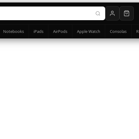
Notebooks
iPads
AirPods
Apple Watch
Consolas
R