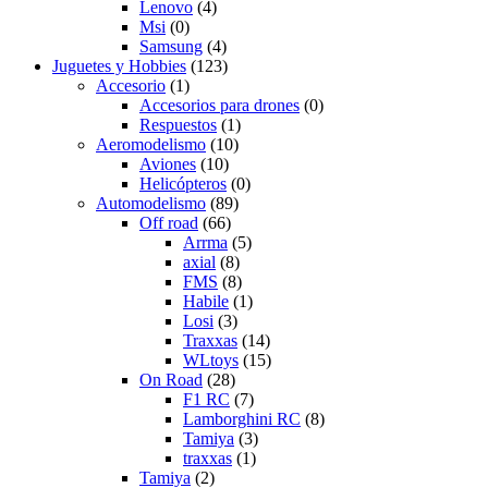
Lenovo
(4)
Msi
(0)
Samsung
(4)
Juguetes y Hobbies
(123)
Accesorio
(1)
Accesorios para drones
(0)
Respuestos
(1)
Aeromodelismo
(10)
Aviones
(10)
Helicópteros
(0)
Automodelismo
(89)
Off road
(66)
Arrma
(5)
axial
(8)
FMS
(8)
Habile
(1)
Losi
(3)
Traxxas
(14)
WLtoys
(15)
On Road
(28)
F1 RC
(7)
Lamborghini RC
(8)
Tamiya
(3)
traxxas
(1)
Tamiya
(2)