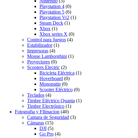
Nintendo
(3)
Playstation 4
(0)
Playstation 5
(6)
Playstation Vr2
(1)
Steam Deck
(1)
Xbox
(1)
Xbox series X
(0)
Control para Juegos
(4)
Estabilizador
(1)
Impresoras
(4)
Mouse Lamborghini
(1)
Proyectores
(0)
Scooters Electric
(2)
Bicicleta Eléctrica
(1)
Hoverboard
(0)
Monopatin
(0)
Scooter Eléctrico
(0)
Teclados
(4)
Timbre Eléctrico Quanta
(1)
Timbre Electrónico
(1)
Fotografia y FIlmacion
(40)
Camara de Seguridad
(3)
Cámaras
(15)
DJI
(5)
Go Pro
(4)