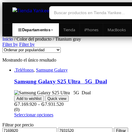
Tienda
iPhones
MacBooks
Departamentos
Inicio
/ Color del producto / Titanium gray
Filter by
Filter by
Mostrando el único resultado
.Teléfonos
,
Samsung Galaxy
Samsung Galaxy S25 Ultra ‎ ‎ 5G ‎ Dual
Add to wishlist
Quick view
₲
7.169.920
–
₲
7.931.520
(0)
Seleccionar opciones
Filtrar por precio
Filtrar