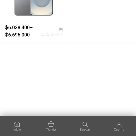
₲
6.038.400
–
(0)
₲
6.696.000
Inicio
Tienda
Buscar
Cuenta