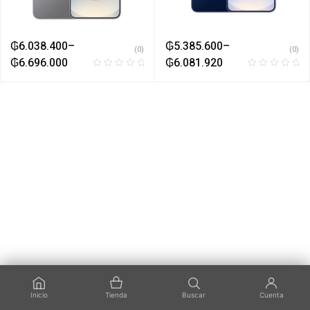
₲
6.038.400
–
₲
5.385.600
–
(0)
(0)
₲
6.696.000
₲
6.081.920
Inicio
Tienda
Buscar
Cuenta