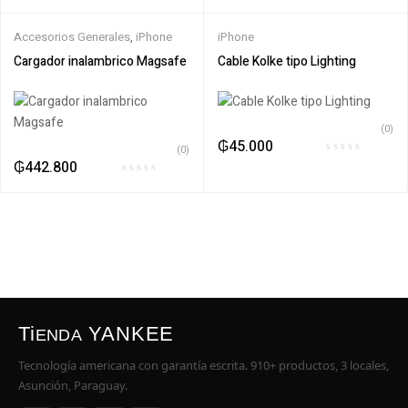
Accesorios Generales
,
iPhone
iPhone
Cargador inalambrico Magsafe
Cable Kolke tipo Lighting
(0)
₲
45.000
(0)
₲
442.800
Ti
YANKEE
ENDA
Tecnología americana con garantía escrita. 910+ productos, 3 locales,
Asunción, Paraguay.