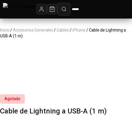
Inicio
/
Accesorios Generales
/
Cables
/
iPhone
/ Cable de Lightning a
USB-A (1 m) ‎ ‎ ‎ ‎ ‎ ‎ ‎ ‎ ‎ ‎ ‎ ‎ ‎ ‎ ‎ ‎ ‎ ‎ ‎ ‎ ‎ ‎ ‎ ‎ ‎ ‎ ‎ ‎ ‎ ‎ ‎ ‎ ‎ ‎ ‎ ‎ ‎ ‎ ‎ ‎ ‎ ‎ ‎ ‎ ‎ ‎ ‎ ‎ ‎ ‎ ‎ ‎ ‎ ‎ ‎ ‎ ‎ ‎ ‎ ‎ ‎ ‎ ‎ ‎ ‎ ‎ ‎ ‎
Agotado
Cable de Lightning a USB-A (1 m) ‎ ‎ ‎ ‎ ‎ ‎ ‎ ‎ ‎ ‎ ‎ ‎ ‎ ‎
‎ ‎ ‎ ‎ ‎ ‎ ‎ ‎ ‎ ‎ ‎ ‎ ‎ ‎ ‎ ‎ ‎ ‎ ‎ ‎ ‎ ‎ ‎ ‎ ‎ ‎ ‎ ‎ ‎ ‎ ‎ ‎ ‎ ‎ ‎ ‎ ‎ ‎ ‎ ‎ ‎ ‎ ‎ ‎ ‎ ‎ ‎ ‎ ‎ ‎ ‎ ‎ ‎ ‎