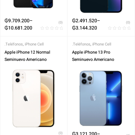
₲
9.709.200
–
₲
2.491.520
–
(0)
(0)
₲
10.681.200
₲
3.144.320
.Teléfonos
,
iPhone Cell
.Teléfonos
,
iPhone Cell
Apple iPhone 12 Normal
Apple iPhone 13 Pro
Seminuevo Americano
Seminuevo Americano
(0)
₲
3.121.200
–