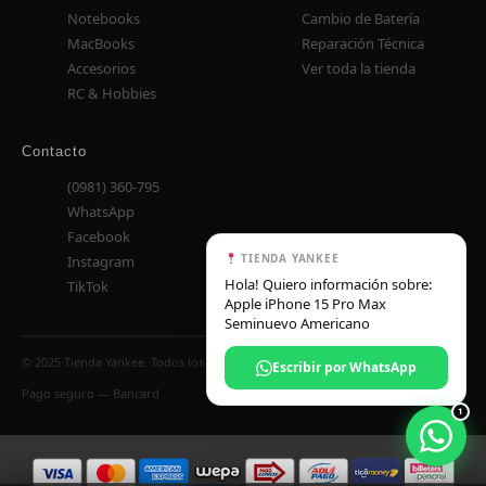
Notebooks
Cambio de Batería
MacBooks
Reparación Técnica
Accesorios
Ver toda la tienda
RC & Hobbies
Contacto
(0981) 360-795
WhatsApp
Facebook
TIENDA YANKEE
Instagram
Hola! Quiero información sobre:
TikTok
Apple iPhone 15 Pro Max
Seminuevo Americano
© 2025 Tienda Yankee. Todos los derechos reservados.
Escribir por WhatsApp
Pago seguro — Bancard
1