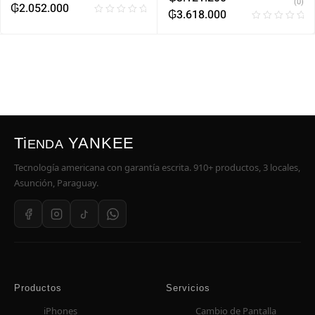
(0)
₲
2.052.000
₲
3.618.000
Ti
YANKEE
ENDA
Tecnología americana con garantía escrita. 910+ productos, 3 locales,
Asunción, Paraguay.
Productos
Servicios
iPhones
Cambio de Pantalla