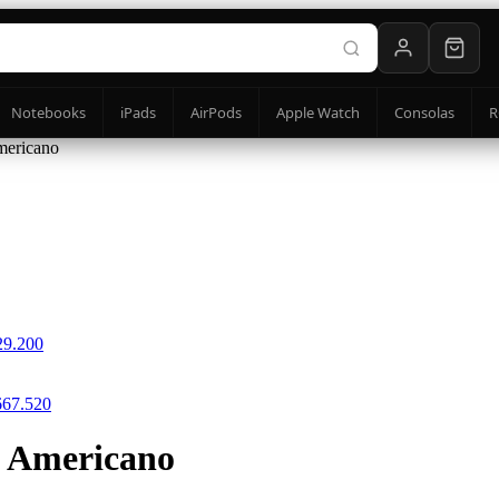
Notebooks
iPads
AirPods
Apple Watch
Consolas
R
mericano
29.200
667.520
o Americano