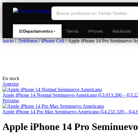
Tienda
iPhones
MacBooks
Departamentos
Inicio
/
.Teléfonos
/
iPhone Cell
/ Apple iPhone 14 Pro Seminuevo A
En stock
Anterior
Apple iPhone 14 Normal Seminuevo Americano
₲
3.013.200
–
₲
3.2
Próximo
Apple iPhone 14 Pro Max Seminuevo Americano
₲
4.232.320
–
₲
4.
Apple iPhone 14 Pro Seminuev