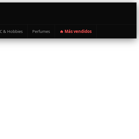
C & Hobbies
Perfumes
🔥 Más vendidos