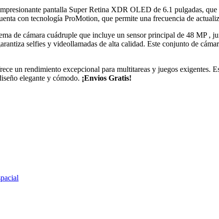
u impresionante pantalla Super Retina XDR OLED de 6.1 pulgadas, que of
uenta con tecnología ProMotion, que permite una frecuencia de actualiz
stema de cámara cuádruple que incluye un sensor principal de 48 MP , 
garantiza selfies y videollamadas de alta calidad. Este conjunto de cáma
ce un rendimiento excepcional para multitareas y juegos exigentes. Este
 diseño elegante y cómodo.
¡Envios Gratis!
pacial