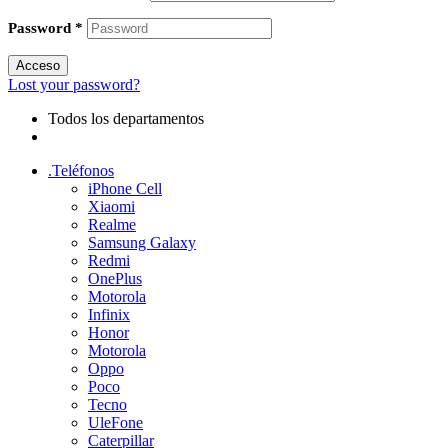
Password
*
Acceso
Lost your password?
Todos los departamentos
.Teléfonos
iPhone Cell
Xiaomi
Realme
Samsung Galaxy
Redmi
OnePlus
Motorola
Infinix
Honor
Motorola
Oppo
Poco
Tecno
UleFone
Caterpillar