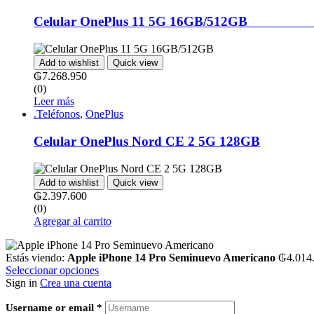
Celular OnePlus 11 5G 16GB/512GB ‎ ‎ ‎ ‎ ‎ ‎ ‎ ‎ ‎ ‎ ‎ ‎ ‎ ‎ ‎ ‎ ‎ ‎ ‎ ‎ ‎ ‎ ‎ ‎ ‎ ‎ ‎ ‎ ‎ ‎ ‎ ‎ ‎ ‎ ‎ ‎
Add to wishlist
Quick view
₲
7.268.950
(0)
Leer más
.Teléfonos
,
OnePlus
Celular OnePlus Nord CE 2 5G 128GB
Add to wishlist
Quick view
₲
2.397.600
(0)
Agregar al carrito
Estás viendo:
Apple iPhone 14 Pro Seminuevo Americano
₲
4.014
Seleccionar opciones
Sign in
Crea una cuenta
Username or email
*