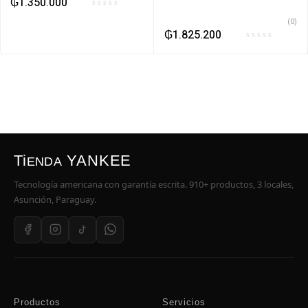
₲
1.350.000
(0)
₲
1.825.200
Ti
YANKEE
ENDA
Tecnología americana con garantía escrita. 910+ productos, 3 locales,
Asunción, Paraguay.
Productos
Servicios