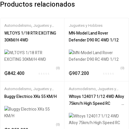
Productos relacionados
Automodelismo
,
Juguetes y
Juguetes y Hobbies
Hobbies
,
Off road
,
WLtoys
WLTOYS 1/18 RTR EXCITING
MN-Model Land Rover
30KM/H 4WD
Defender D90 RC 4WD 1/12
(0)
(0)
₲
842.400
₲
907.200
Automodelismo
,
Juguetes y
Automodelismo
,
Juguetes y
Hobbies
,
Off road
,
WLtoys
Hobbies
,
Off road
,
WLtoys
Buggy Electrico XKs 55 KM/H
Wltoys 124017 1/12 4WD Alloy
75km/h High Speed RC‎ ‎ ‎ ‎ ‎ ‎ ‎ ‎ ‎ ‎ ‎ ‎ ‎ ‎ ‎ ‎ ‎
‎ ‎ ‎ ‎ ‎ ‎ ‎ ‎ ‎ ‎ ‎ ‎ ‎ ‎ ‎ ‎ ‎ ‎ ‎ ‎ ‎ ‎ ‎ ‎ ‎ ‎ ‎ ‎ ‎ ‎ ‎ ‎ ‎ ‎ ‎ ‎ ‎ ‎ ‎ ‎ ‎ ‎ ‎ ‎ ‎ ‎ ‎ ‎ ‎ ‎
(0)