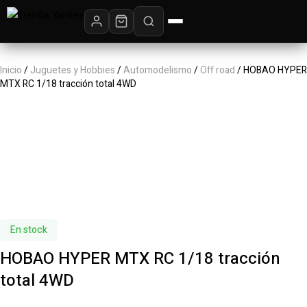
Inicio
/
Juguetes y Hobbies
/
Automodelismo
/
Off road
/ HOBAO HYPER
MTX RC 1/18 tracción total 4WD
En stock
HOBAO HYPER MTX RC 1/18 tracción
total 4WD