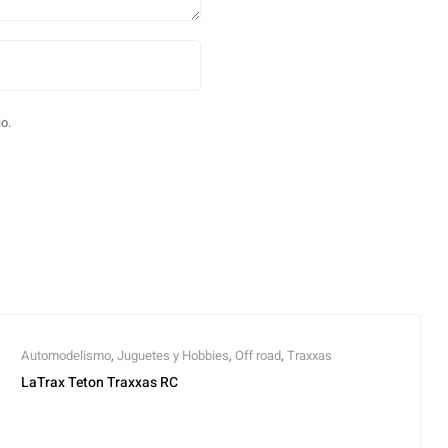
o.
Automodelismo
,
Juguetes y Hobbies
,
Off road
,
Traxxas
LaTrax Teton Traxxas RC