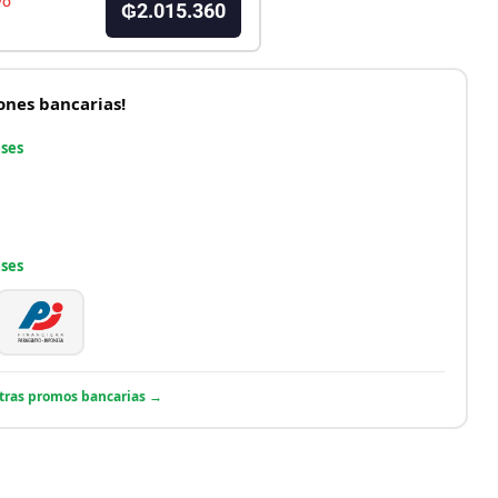
vo
₲2.015.360
nes bancarias!
eses
eses
otras promos bancarias →