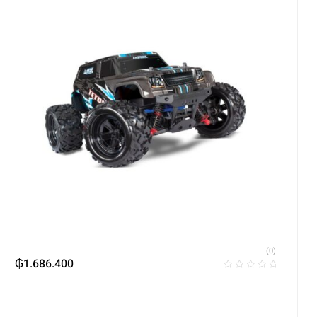
(0)
₲
1.686.400