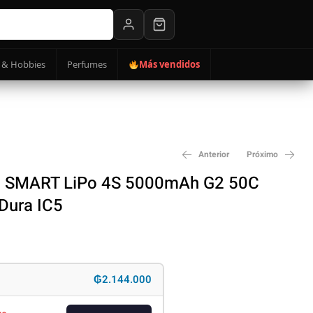
 & Hobbies
Perfumes
Más vendidos
Anterior
Próximo
 SMART LiPo 4S 5000mAh G2 50C
 Dura IC5
₲
₲
1.350.000
842.400
₲2.144.000