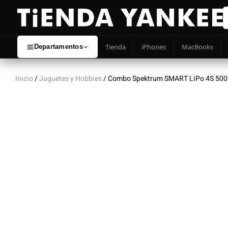
Tienda
iPhones
MacBooks
Departamentos
Inicio
/
Juguetes y Hobbies
/ Combo Spektrum SMART LiPo 4S 5000