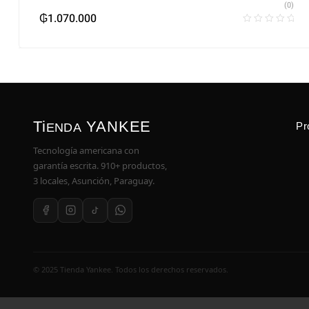
(0)
₲
1.070.000
Ti
YANKEE
Pr
ENDA
Tecnología americana con
garantía escrita. 910+ productos,
3 locales, Asunción, Paraguay.
© 2025 Tienda Yankee. Todos los derechos reservados.