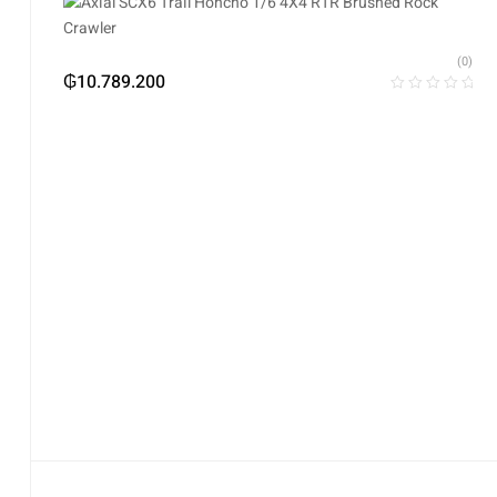
(0)
₲
10.789.200