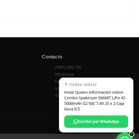
Contacto
(0981) 360-795
WhatsApp
Facebook
TIENDA YANKEE
Instagram
Hola! Quiero información sobre:
TikTok
Combo Spektrum SMART LiPo 4S
5000mAh G2 50C 7.4V 2S x 2 Caja
Dura IC5
Pago seguro — Bancard
Escribir por WhatsApp
1