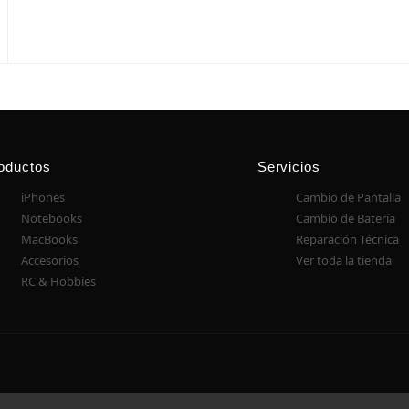
oductos
Servicios
iPhones
Cambio de Pantalla
Notebooks
Cambio de Batería
MacBooks
Reparación Técnica
Accesorios
Ver toda la tienda
RC & Hobbies