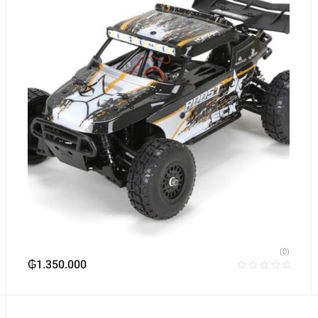
(0)
₲
1.350.000