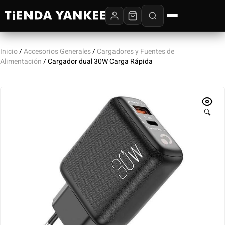
Inicio
/
Accesorios Generales
/
Cargadores y Fuentes de
Alimentación
/ Cargador dual 30W Carga Rápida
🔍