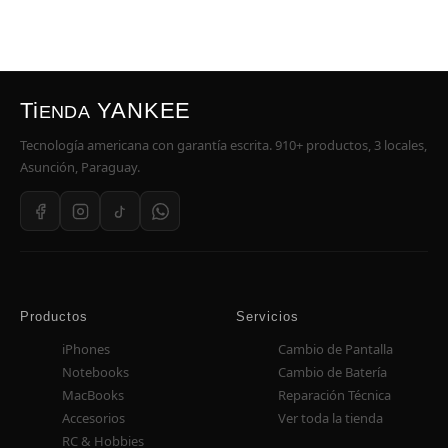
Ti
YANKEE
ENDA
Tecnología americana con garantía escrita. 910+ productos, 3 locales,
Asunción, Paraguay.
Productos
Servicios
iPhones
Cambio de Pantalla
Notebooks
Cambio de Batería
MacBooks
Reparación Técnica
Accesorios
Ver toda la tienda
RC & Hobbies