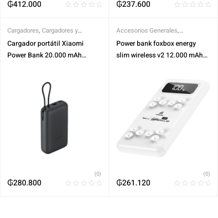
₲
412.000
₲
237.600
Cargadores
,
Cargadores y
Accesorios Generales
,
Fuentes de Alimentación
Cargadores y Fuentes de
Cargador portátil Xiaomi
Power bank foxbox energy
Alimentación
Power Bank 20.000 mAh
slim wireless v2 12.000 mAh
(Integrated Cable)
blanco
(0)
(0)
₲
280.800
₲
261.120