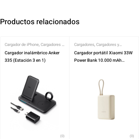
Productos relacionados
Cargador de iPhone
,
Cargadores y
Cargadores
,
Cargadores y
Fuentes de Alimentación
,
P/
Fuentes de Alimentación
,
Xiaomi
Cargador inalámbrico Anker
Cargador portátil Xiaomi 33W
Apple Watch
335 (Estación 3 en 1)
Power Bank 10.000 mAh
(Integrated Cable)
(0)
(0)