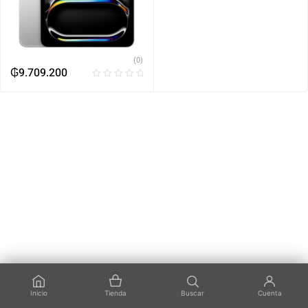
(0)
₲
9.709.200
Inicio
Tienda
Buscar
Cuenta