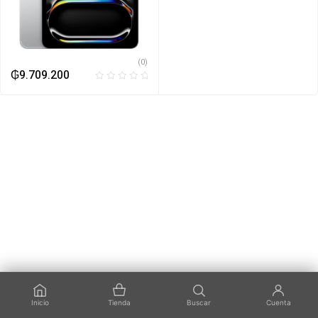
(0)
₲
9.709.200
Inicio
Tienda
Buscar
Cuenta