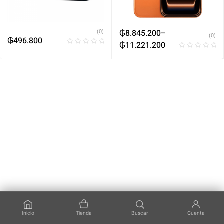
(0)
₲
8.845.200
–
(0)
₲
496.800
₲
11.221.200
Inicio
Tienda
Buscar
Cuenta