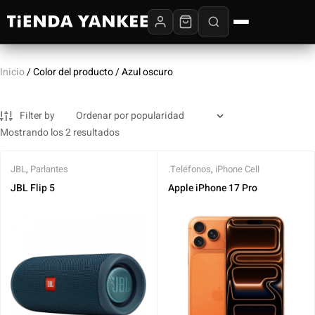
Inicio
/ Color del producto / Azul oscuro
Filter by
Mostrando los 2 resultados
JBL
,
Parlantes
.Teléfonos
,
iPhone Cell
JBL Flip 5
Apple iPhone 17 Pro