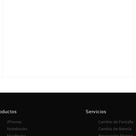
oductos
Servicios
iPhones
Cambio de Pantalla
Notebooks
Cambio de Batería
MacBooks
Reparación Técnica