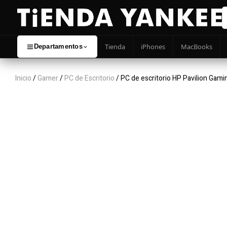
Tienda
iPhones
MacBooks
Departamentos
Inicio
/
Gamer
/
PC de Escritorio
/ PC de escritorio HP Pavilion Ga