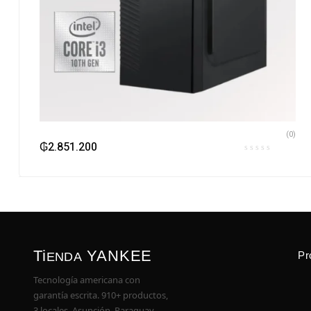
(0)
₲
2.851.200
Ti
YANKEE
Pr
ENDA
Tecnología americana con
garantía escrita. 910+ productos,
3 locales, Asunción, Paraguay.