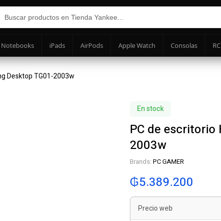
Notebooks
iPads
AirPods
Apple Watch
Consolas
RC
ming Desktop TG01-2003w
En stock
PC de escritorio
2003w
Brands:
PC GAMER
₲
5.389.200
Precio web