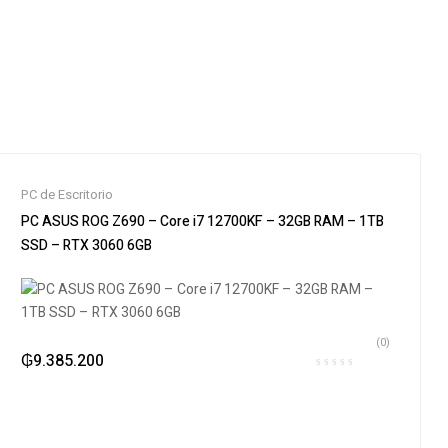
PC de Escritorio
PC ASUS ROG Z690 – Core i7 12700KF – 32GB RAM – 1TB
SSD – RTX 3060 6GB
(0)
₲
9.385.200