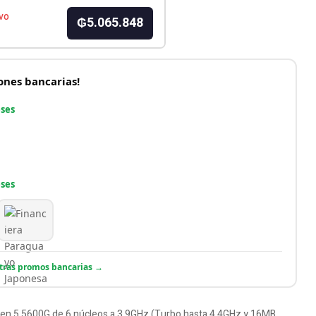
vo
₲5.065.848
nes bancarias!
eses
eses
otras promos bancarias →
n 5 5600G de 6 núcleos a 3.9GHz (Turbo hasta 4.4GHz y 16MB