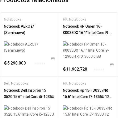
Productos relacionados
Notebooks
HP
,
Notebooks
Notebook AERO i7
Notebook HP Omen 16-
(Seminuevo)
K0033DX 16.1″ Intel Core I9-
12900H RTX 3060 6 GB
(0)
₲
5.290.000
(0)
₲
11.902.720
Dell
,
Notebooks
HP
,
Notebooks
Notebook Dell Inspiron 15
Notebook Hp 15-FD0357NR
3520 15.6″ Intel Core i5-1235U
15.6″ Intel Core I7-1355U 12
Gb DDR4 512 GB SSD Pantalla
táctil