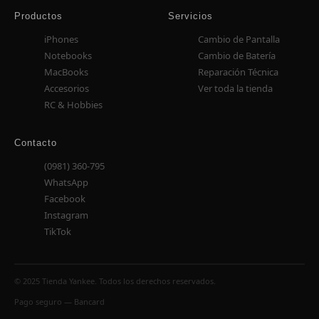
Productos
Servicios
iPhones
Cambio de Pantalla
Notebooks
Cambio de Batería
MacBooks
Reparación Técnica
Accesorios
Ver toda la tienda
RC & Hobbies
Contacto
(0981) 360-795
WhatsApp
Facebook
Instagram
TikTok
© 2025 Tienda Yankee. Todos los derechos reservados.
Pago seguro — Bancard