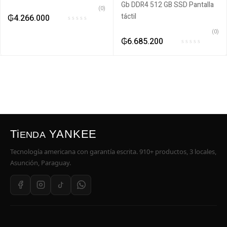
(0)
₲
4.266.000
(0)
₲
6.685.200
Ti
YANKEE
ENDA
Tecnología americana con garantía escrita. 910+ productos, 3 locales,
Asunción, Paraguay.