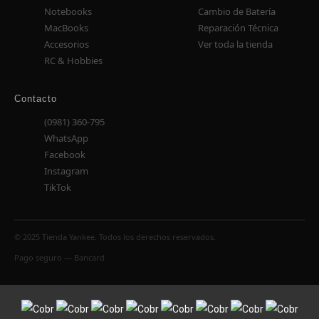
Notebooks
Cambio de Batería
MacBooks
Reparación Técnica
Accesorios
Ver toda la tienda
RC & Hobbies
Contacto
(0981) 360-795
WhatsApp
Facebook
Instagram
TikTok
© 2025 Tienda Yankee. Todos los derechos reservados.
Pago seguro — Bancard