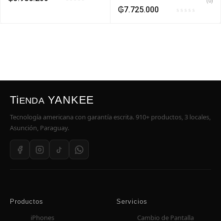
(0)
₲
7.725.000
Ti
YANKEE
ENDA
Tecnología americana con garantía escrita. 910+ productos, 3 locales,
Asunción, Paraguay.
Productos
Servicios
iPhones
Cambio de Pantalla