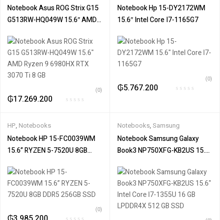
Notebooks
Notebook Asus ROG Strix G15
Notebook Hp 15-DY2172WM
G513RW-HQ049W 15.6″ AMD
15.6″ Intel Core I7-1165G7
Ryzen 9 6980HX RTX 3070 Ti 8
GB
(0)
₲
5.767.200
(0)
₲
17.269.200
HP
,
Notebooks
Notebooks
,
Samsung
Notebook HP 15-FC0039WM
Notebook Samsung Galaxy
15.6” RYZEN 5-7520U 8GB
Book3 NP750XFG-KB2US 15.6″
DDR5 256GB SSD
Intel Core I7-1355U 16 GB
LPDDR4X 512 GB SSD
(0)
₲
3.985.200