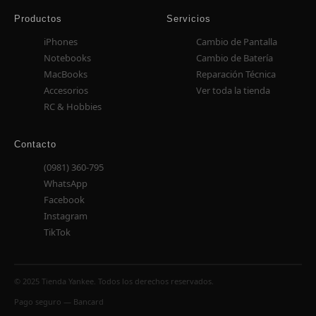
Productos
Servicios
iPhones
Cambio de Pantalla
Notebooks
Cambio de Batería
MacBooks
Reparación Técnica
Accesorios
Ver toda la tienda
RC & Hobbies
Contacto
(0981) 360-795
WhatsApp
Facebook
Instagram
TikTok
© 2025 Tienda Yankee. Todos los derechos reservados.
Pago seguro — Bancard