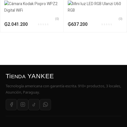
(0)
(0)
₲
2.041.200
₲
637.200
Ti
YANKEE
ENDA
Tecnología americana con garantía escrita. 910+ productos, 3 locales,
Asunción, Paraguay.