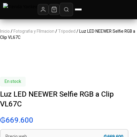
Inicio
/
Fotografia y FIlmacion
/
Tripoded
/ Luz LED NEEWER Selfie RGB a
Clip VL67C
En stock
Luz LED NEEWER Selfie RGB a Clip
VL67C
₲
669.600
₲669.600
Precio web