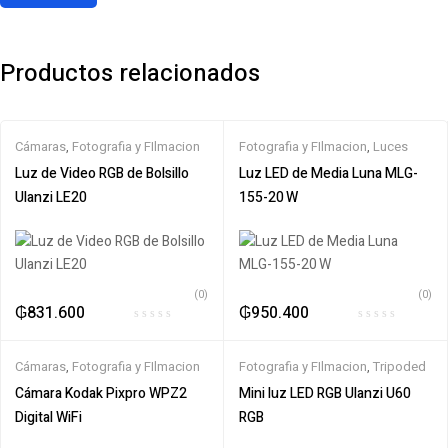
Productos relacionados
Cámaras
,
Fotografia y FIlmacion
Fotografia y FIlmacion
,
Luces
Luz de Video RGB de Bolsillo
Luz LED de Media Luna MLG-
Ulanzi LE20
155-20 W
(0)
(0)
₲
831.600
₲
950.400
Cámaras
,
Fotografia y FIlmacion
Fotografia y FIlmacion
,
Tripoded
Cámara Kodak Pixpro WPZ2
Mini luz LED RGB Ulanzi U60
Digital WiFi
RGB