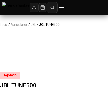
Inicio
/
Auriculares
/
JBL
/ JBL TUNE500‎ ‎ ‎ ‎ ‎ ‎ ‎ ‎ ‎ ‎ ‎ ‎ ‎ ‎ ‎ ‎ ‎ ‎ ‎ ‎ ‎ ‎ ‎ ‎ ‎ ‎ ‎ ‎ ‎ ‎ ‎ ‎ ‎ ‎ ‎ ‎ ‎ ‎ ‎ ‎ ‎ ‎ ‎ ‎ ‎ ‎ ‎ ‎ ‎ ‎ ‎ ‎ ‎ ‎ ‎ ‎ ‎ ‎ ‎ ‎ ‎ ‎ ‎ ‎ ‎ ‎ ‎ ‎
‎ ‎ ‎ ‎ ‎ ‎ ‎ ‎ ‎ ‎ ‎ ‎ ‎ ‎ ‎ ‎ ‎ ‎ ‎ ‎ ‎ ‎ ‎ ‎ ‎ ‎ ‎ ‎ ‎ ‎ ‎ ‎ ‎ ‎ ‎ ‎ ‎ ‎ ‎ ‎ ‎ ‎ ‎ ‎ ‎ ‎ ‎ ‎ ‎ ‎ ‎ ‎ ‎ ‎ ‎ ‎ ‎ ‎ ‎ ‎ ‎ ‎ ‎ ‎ ‎ ‎ ‎ ‎ ‎ ‎ ‎ ‎ ‎ ‎ ‎ ‎ ‎ ‎ ‎ ‎ ‎ ‎ ‎ ‎ ‎ ‎ ‎ ‎ ‎ ‎ ‎ ‎ ‎ ‎ ‎ ‎ ‎ ‎ ‎ ‎ ‎ ‎ ‎ ‎ ‎ ‎ ‎ ‎ ‎ ‎ ‎ ‎ ‎ ‎ ‎ ‎ ‎ ‎ ‎ ‎ ‎
Agotado
JBL TUNE500‎ ‎ ‎ ‎ ‎ ‎ ‎ ‎ ‎ ‎ ‎ ‎ ‎ ‎ ‎ ‎ ‎ ‎ ‎ ‎ ‎ ‎ ‎ ‎ ‎ ‎ ‎ ‎ ‎ ‎ ‎ ‎ ‎ ‎ ‎ ‎ ‎ ‎ ‎ ‎ ‎ ‎ ‎ ‎ ‎ ‎ ‎ ‎ ‎ ‎
‎ ‎ ‎ ‎ ‎ ‎ ‎ ‎ ‎ ‎ ‎ ‎ ‎ ‎ ‎ ‎ ‎ ‎ ‎ ‎ ‎ ‎ ‎ ‎ ‎ ‎ ‎ ‎ ‎ ‎ ‎ ‎ ‎ ‎ ‎ ‎ ‎ ‎ ‎ ‎ ‎ ‎ ‎ ‎ ‎ ‎ ‎ ‎ ‎ ‎ ‎ ‎ ‎ ‎ ‎ ‎ ‎ ‎ ‎ ‎ ‎ ‎ ‎ ‎ ‎ ‎ ‎ ‎ ‎ ‎ ‎ ‎ ‎ ‎ ‎
‎ ‎ ‎ ‎ ‎ ‎ ‎ ‎ ‎ ‎ ‎ ‎ ‎ ‎ ‎ ‎ ‎ ‎ ‎ ‎ ‎ ‎ ‎ ‎ ‎ ‎ ‎ ‎ ‎ ‎ ‎ ‎ ‎ ‎ ‎ ‎ ‎ ‎ ‎ ‎ ‎ ‎ ‎ ‎ ‎ ‎ ‎ ‎ ‎ ‎ ‎ ‎ ‎ ‎ ‎ ‎ ‎ ‎ ‎ ‎ ‎ ‎ ‎ ‎