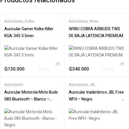
Productos relacionados
Auriculares
,
Kolke
Auriculares
,
Wiwu
Auricular Gamer Kolke Killer
WIWU COBRA AIRBUDS TWS
KGA-345 3.5mm
DE BAJA LATENCIA PREMIUM
(0)
(0)
₲
130.000
₲
340.000
Auriculares
Auriculares
,
JBL
Auricular Motorola Moto Buds
Auricular Inalámbrico JBL Free
085 Bluetooth – Blanco –
WFH – Negro‎ ‎ ‎ ‎ ‎ ‎‎ ‎ ‎ ‎ ‎ ‎ ‎ ‎ ‎ ‎ ‎ ‎ ‎ ‎ ‎ ‎ ‎ ‎ ‎ ‎ ‎ ‎ ‎ ‎ ‎ ‎ ‎ ‎ ‎ ‎ ‎ ‎ ‎
Negro
‎ ‎ ‎ ‎ ‎ ‎ ‎ ‎ ‎ ‎ ‎ ‎ ‎ ‎ ‎ ‎ ‎ ‎ ‎ ‎ ‎ ‎ ‎ ‎ ‎ ‎ ‎ ‎ ‎ ‎ ‎ ‎ ‎ ‎ ‎ ‎ ‎ ‎ ‎ ‎ ‎ ‎ ‎ ‎ ‎ ‎ ‎ ‎ ‎ ‎ ‎ ‎ ‎ ‎ ‎ ‎ ‎ ‎ ‎ ‎ ‎