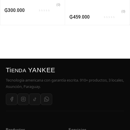
(0)
₲
300.000
(0)
₲
459.000
Ti
YANKEE
ENDA
Tecnología americana con garantía escrita. 910+ productos, 3 locales,
Asunción, Paraguay.
Productos
Servicios