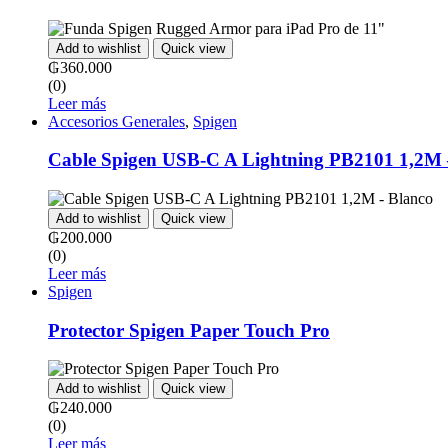
Add to wishlist
Quick view
₲
360.000
(0)
Leer más
Accesorios Generales
,
Spigen
Cable Spigen USB-C A Lightning PB2101 1,2M 
Add to wishlist
Quick view
₲
200.000
(0)
Leer más
Spigen
Protector Spigen Paper Touch Pro
Add to wishlist
Quick view
₲
240.000
(0)
Leer más