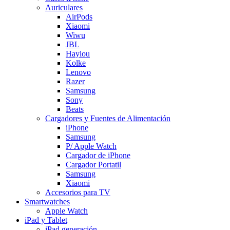
Auriculares
AirPods
Xiaomi
Wiwu
JBL
Haylou
Kolke
Lenovo
Razer
Samsung
Sony
Beats
Cargadores y Fuentes de Alimentación
iPhone
Samsung
P/ Apple Watch
Cargador de iPhone
Cargador Portatil
Samsung
Xiaomi
Accesorios para TV
Smartwatches
Apple Watch
iPad y Tablet
iPad generación