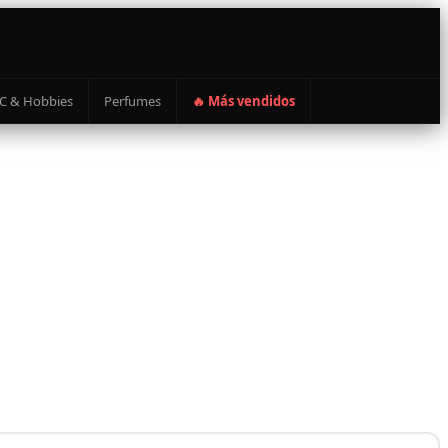
C & Hobbies
Perfumes
🔥 Más vendidos