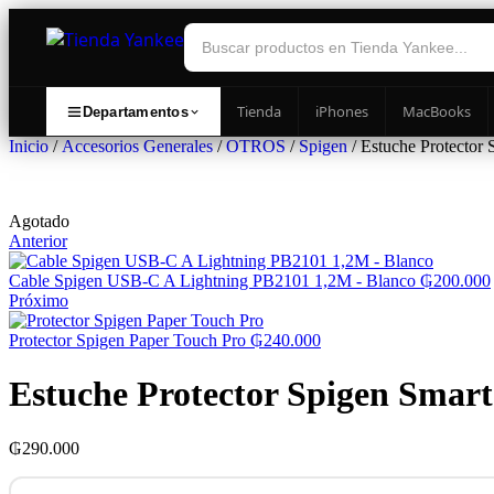
Tienda
iPhones
MacBooks
Departamentos
Inicio
/
Accesorios Generales
/
OTROS
/
Spigen
/ Estuche Protector 
Agotado
Anterior
Cable Spigen USB-C A Lightning PB2101 1,2M - Blanco
₲
200.000
Próximo
Protector Spigen Paper Touch Pro
₲
240.000
Estuche Protector Spigen Smart
₲
290.000