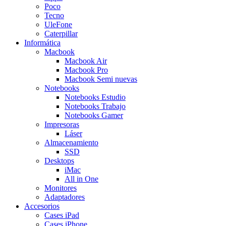
Poco
Tecno
UleFone
Caterpillar
Informática
Macbook
Macbook Air
Macbook Pro
Macbook Semi nuevas
Notebooks
Notebooks Estudio
Notebooks Trabajo
Notebooks Gamer
Impresoras
Láser
Almacenamiento
SSD
Desktops
iMac
All in One
Monitores
Adaptadores
Accesorios
Cases iPad
Cases iPhone