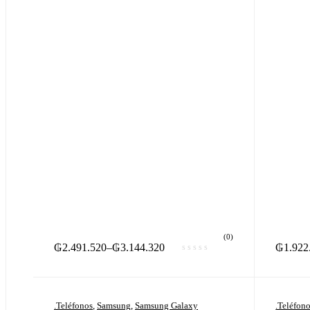
(0)
₲
2.491.520
–
₲
3.144.320
₲
1.922
.Teléfonos
,
Samsung
,
Samsung Galaxy
.Teléfon