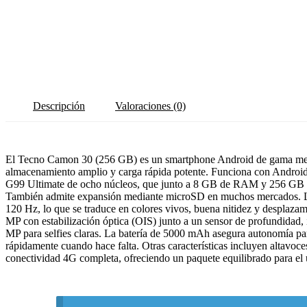
Descripción
Valoraciones (0)
El Tecno Camon 30 (256 GB) es un smartphone Android de gama media
almacenamiento amplio y carga rápida potente. Funciona con Android
G99 Ultimate de ocho núcleos, que junto a 8 GB de RAM y 256 GB de 
También admite expansión mediante microSD en muchos mercados. L
120 Hz, lo que se traduce en colores vivos, buena nitidez y desplazami
MP con estabilización óptica (OIS) junto a un sensor de profundidad, i
MP para selfies claras. La batería de 5000 mAh asegura autonomía para
rápidamente cuando hace falta. Otras características incluyen altavoc
conectividad 4G completa, ofreciendo un paquete equilibrado para el 