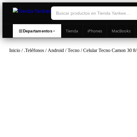
Tienda
iPhones
MacBooks
Departamentos
Inicio
/
.Teléfonos
/
Android
/
Tecno
/ Celular Tecno Camon 30 8