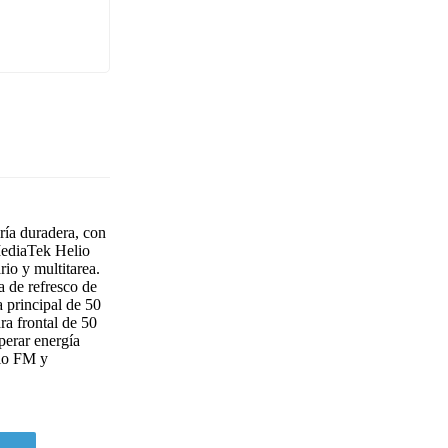
ía duradera, con
MediaTek Helio
io y multitarea.
 de refresco de
a principal de 50
ra frontal de 50
perar energía
dio FM y