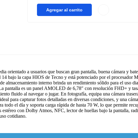
Agregar al carrito
 orientado a usuarios que buscan gran pantalla, buena cámara y bater
 14 bajo la capa HIOS de Tecno y está potenciado por el procesador 
almacenamiento interno brinda un rendimiento sólido para el uso diar
a pantalla es un panel AMOLED de 6,78″ con resolución FHD+ y tasa
ento fluido al navegar o jugar. En fotografía, equipa una cámara traser
deal para capturar fotos detalladas en diversas condiciones, y una cáma
 todo el día y soporta carga rápida de hasta 70 W, lo que permite recu
es estéreo con Dolby Atmos, NFC, lector de huellas bajo la pantalla, ra
uso cotidiano.