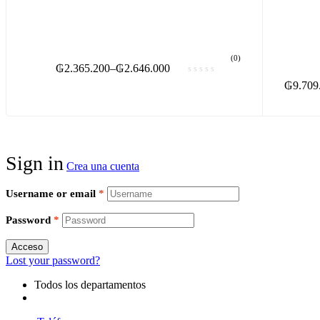
(0)
₲
2.365.200
–
₲
2.646.000
₲
9.709
Sign in
Crea una cuenta
Username or email
*
Password
*
Acceso
Lost your password?
Todos los departamentos