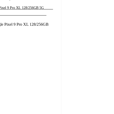
el 9 Pro XL 128/256GB 5G ‎ ‎ ‎ ‎ ‎ ‎ ‎ ‎ ‎
 ‎ ‎ ‎ ‎ ‎ ‎ ‎ ‎ ‎ ‎ ‎ ‎ ‎ ‎ ‎ ‎ ‎ ‎ ‎ ‎ ‎ ‎ ‎ ‎ ‎ ‎ ‎ ‎ ‎ ‎ ‎ ‎ ‎ ‎ ‎ ‎ ‎ ‎ ‎ ‎ ‎ ‎ ‎ ‎ ‎ ‎