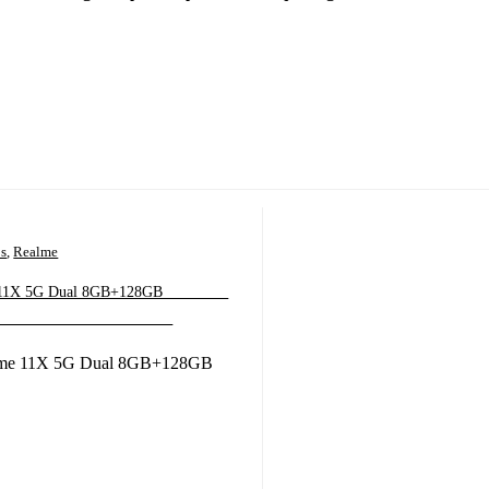
os
,
Realme
5G Dual 8GB+128GB ‎ ‎ ‎ ‎ ‎ ‎ ‎ ‎ ‎ ‎ ‎ ‎ ‎ ‎ ‎
 ‎ ‎ ‎ ‎ ‎ ‎ ‎ ‎ ‎ ‎ ‎ ‎ ‎ ‎ ‎ ‎ ‎ ‎ ‎ ‎ ‎ ‎ ‎ ‎ ‎ ‎ ‎ ‎ ‎ ‎ ‎ ‎ ‎ ‎ ‎ ‎ ‎ ‎ ‎ ‎