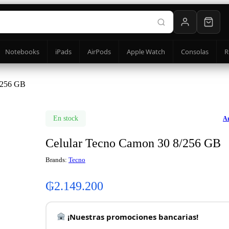
Notebooks
iPads
AirPods
Apple Watch
Consolas
R
/256 GB
En stock
An
Celular Tecno Camon 30 8/256 GB
Brands:
Tecno
₲
2.149.200
¡Nuestras promociones bancarias!