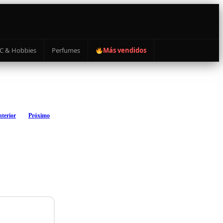
C & Hobbies
Perfumes
Más vendidos
terior
Próximo