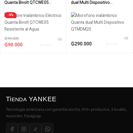
Quanta Bivolt QTCWE05
dual Multi Dispositivo
Resistente al Agua
QTMDM20
-9%
₲
99.000
(0)
(0)
₲
290.000
₲
90.000
Ti
YANKEE
ENDA
Tecnología americana con garantía escrita. 910+ productos, 3 locales,
Asunción, Paraguay.