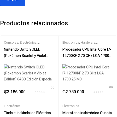
Productos relacionados
Consolas
,
Electrónica
,
Electrónica
,
Hardware
,
Informatica
,
Nintendo
Procesador Intel
Nintendo Switch OLED
Procesador CPU Intel Core I7-
(Pokémon Scarlet y Violet
12700KF 2.70 GHz LGA 1700
Edition) 64GB Edición Especial
25 MB
(0)
(0)
₲
3.186.000
₲
2.750.000
Electrónica
Electrónica
Timbre Inalámbrico Eléctrico
Microfono inalámbrico Quanta