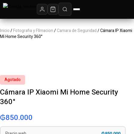
Inicio
/
Fotografia y FIlmacion
/
Camara de Seguridad
/ Cámara IP Xiaomi
Mi Home Security 360°
Agotado
Cámara IP Xiaomi Mi Home Security
360°
₲
850.000
₲850.000
Precio web