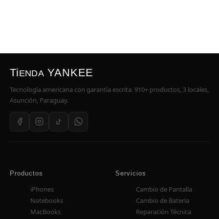
Ti
YANKEE
ENDA
Tecnología americana con garantía escrita. 910+ productos, 3 locales,
Asunción, Paraguay.
Productos
Servicios
iPhones
Cambio de Pantalla
Notebooks
Cambio de Batería
MacBooks
Reparación Técnica